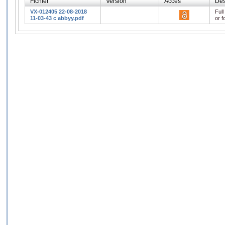
Fichier
Version
Accès
Des
VX-012405 22-08-2018
Full
11-03-43 c abbyy.pdf
or f