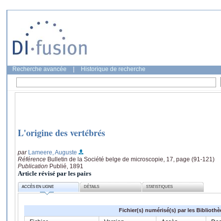
Recherche avancée
|
Historique de recherche
L'origine des vertébrés
par
Lameere, Auguste
Référence
Bulletin de la Société belge de microscopie, 17, page (91-121)
Publication
Publié, 1891
Article révisé par les pairs
ACCÈS EN LIGNE
DÉTAILS
STATISTIQUES
Fichier(s) numérisé(s) par les Biblioth