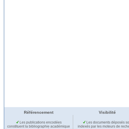
Référencement
Visibilité
Les publications encodées
Les documents déposés so
constituent la bibliographie académique
indexés par les moteurs de rech