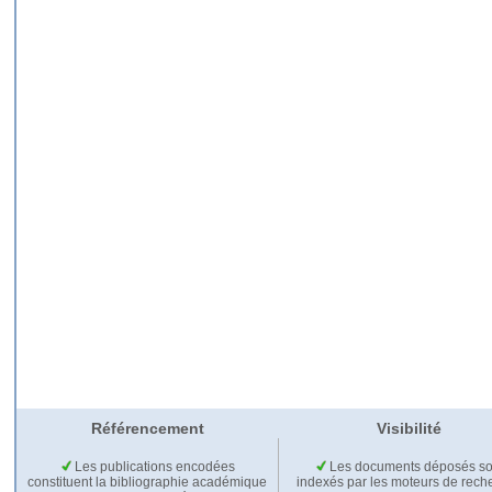
Référencement
Visibilité
Les publications encodées
Les documents déposés so
constituent la bibliographie académique
indexés par les moteurs de rech