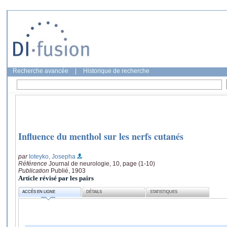
Recherche avancée
|
Historique de recherche
Influence du menthol sur les nerfs cutanés
par
Ioteyko, Josepha
Référence
Journal de neurologie, 10, page (1-10)
Publication
Publié, 1903
Article révisé par les pairs
ACCÈS EN LIGNE
DÉTAILS
STATISTIQUES