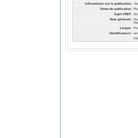
Informations sur la publication:
Jo
Statut de publication:
Pu
Sujet CREF:
Sc
Note générale:
Av
l'
Langue:
Fr
Identificateurs:
ur
VX