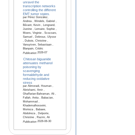
unravel the
transcription networks
controlling the different
EMT tumor states.
par Pérez González,
Andrea , Windels, Gabriel ,
Bévant, Kevin , Lengrand,
Justine , Lemaire, Sophie ,
Moers, Virginie , Scozzaro,
Samuel , Debroux, Ulysse
, Dubois, Christine ,
Vanuytven, Sebastiaan ,
Blanpain, Cédric
2026-07
Publication
Chitosan biguanide
attenuates methanol
poisoning by
scavenging
formaldehyde and
reducing oxidative
stress
par Alimoradi, Houman ,
Abrishami, Amir ,
Ghaffarian-Bahraman, Ali ,
Fallah, Anita , Babacian,
Mohammad ,
Khademalhosseini,
Morteza , Babaee,
Abdolreza , Delporte,
Christine , Razmi, Ali
2026-06-30
Publication