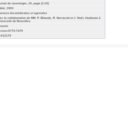
urnal de neurologie, 10, page (1-10)
blié, 1903
iences bio-médicales et agricoles
ec la collaboration de MM. P. Bilande, R. Narracott et J. Noël, étudiants à
Université de Bruxelles.
ançais
n:issn:0770-7479
-012176