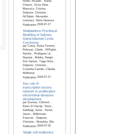
Hsieh, Ricardo , Arana-
Chavez, Victor Elias ,
Massoco, Cristina ,
Delporte, Christine ,
Ab’Saber, Alexandre ,
Lourenço, Silvia Vanessa
2026-07-27
Publication
Multiplatform Preclinical
Modeling of Salivary
Gland Adenoid Cystic
Carcinoma
par Costa, Raisa Ferreira ,
Pelissari, Cibele , M'Rabet,
Nasiha , Rodrigues Lé,
Nayana , Bolaky, Nargis ,
Dos Santos, Tiago Góss ,
Delporte, Christine ,
Coutinho-Camillo, Cláudia
Malheiros
2026-07-27
Publication
Key role of
transcription factors
network in proliferative
vitreoretinal diseases
development
par Duveau, Clément ,
Raiss El Harrak, Yosra ,
Datlibagi, Azine , Perret,
Jason , Willermain,
Francois , Delporte,
Christine , Motulsky, Elie
2026-07-02
Publication
Single cell multiomics