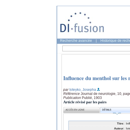
Recherche avancée
|
Historique de rec
Influence du menthol sur les 
par
Ioteyko, Josepha
Référence
Journal de neurologie, 10, pag
Publication
Publié, 1903
Article révisé par les pairs
ACCÈS EN LIGNE
DÉTAILS
Titre:
In
Auteur:
Io