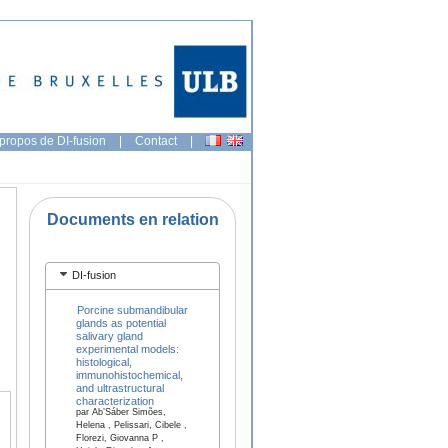
propos de DI-fusion
|
Contact
|
Documents en relation
DI-fusion
Porcine submandibular
glands as potential
salivary gland
experimental models:
histological,
immunohistochemical,
and ultrastructural
characterization
par Ab’Sáber Simões,
Helena , Pelissari, Cibele ,
Florezi, Giovanna P ,