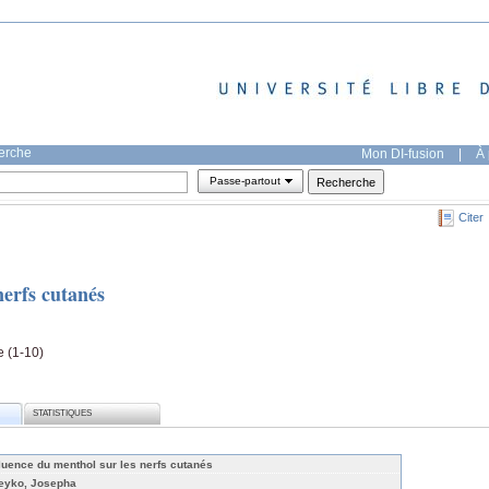
herche
Mon DI-fusion
|
À 
Passe-partout
Citer
nerfs cutanés
e (1-10)
STATISTIQUES
fluence du menthol sur les nerfs cutanés
teyko, Josepha