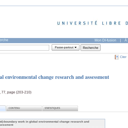
herche
Mon DI-fusion
|
À 
Passe-partout
Citer
al environmental change research and assessment
, 77, page (203-210)
CONTENU
STATISTIQUES
nti)-boundary work in global environmental change research and
sessment