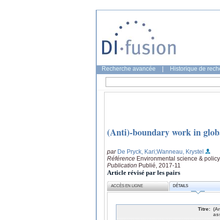
Recherche avancée
|
Historique de rec
(Anti)-boundary work in glob
par
De Pryck, Kari
;Wanneau, Krystel
Référence
Environmental science & policy
Publication
Publié, 2017-11
Article révisé par les pairs
ACCÈS EN LIGNE
DÉTAILS
Titre:
(A
as