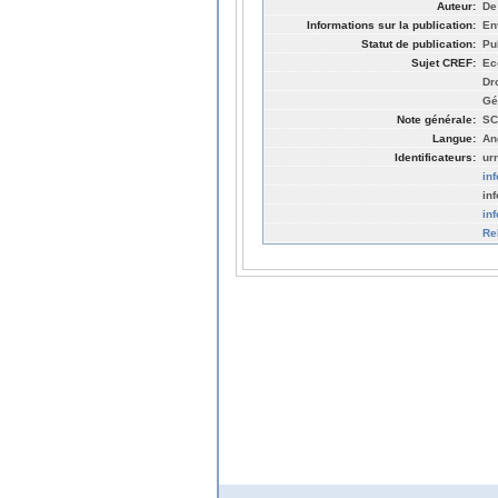
Auteur:
De
Informations sur la publication:
En
Statut de publication:
Pu
Sujet CREF:
Ec
Dr
Gé
Note générale:
SC
Langue:
An
Identificateurs:
ur
in
in
in
Re