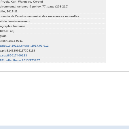
 Pryck, Kari; Wanneau, Krystel
vironmental science & policy, 77, page (203-210)
blié, 2017-11
onomie de l'environnement et des ressources naturelles
oit de l'environnement
ographie humaine
OPUS: ar.j
glais
n:issn:1462-9011
fo:doi/10.1016/j.envsci.2017.03.012
fo:pii/S1462901117303118
fo:scp/85017400183
PEc:ulb:ulbeco:2013/273657