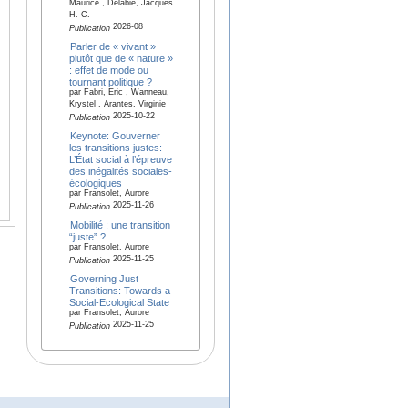
Maurice , Delabie, Jacques
H. C.
2026-08
Publication
Parler de « vivant »
plutôt que de « nature »
: effet de mode ou
tournant politique ?
par Fabri, Eric , Wanneau,
Krystel , Arantes, Virginie
2025-10-22
Publication
Keynote: Gouverner
les transitions justes:
L’État social à l’épreuve
des inégalités sociales-
écologiques
par Fransolet, Aurore
2025-11-26
Publication
Mobilité : une transition
“juste” ?
par Fransolet, Aurore
2025-11-25
Publication
Governing Just
Transitions: Towards a
Social-Ecological State
par Fransolet, Aurore
2025-11-25
Publication