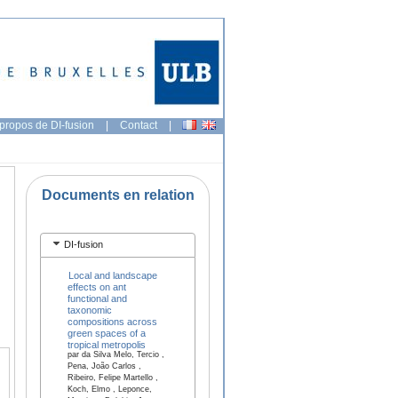
propos de DI-fusion
|
Contact
|
Documents en relation
DI-fusion
Local and landscape
effects on ant
functional and
taxonomic
compositions across
green spaces of a
tropical metropolis
par da Silva Melo, Tercio ,
Pena, João Carlos ,
Ribeiro, Felipe Martello ,
Koch, Elmo , Leponce,