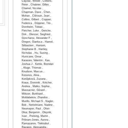
Cayzac, Witold , Celliers,
Peter , Chabrier, Gilles ,
Chamel, Nicolas ,
Chapman, Dave , Chen,
Mohan , Clérouin, Jean ,
Collins, Gilbert , Coppari,
Federica , Döppner, Tilo ,
Dornheim, Tobias ,
Fletcher, Luke , Gericke,
Dirk , Glenzer, Siegfried ,
Goncharov, Alexander F ,
Gregori, Gianluca , Hamel,
Sébastien , Hansen,
Stephanie B , Hartley,
Nicholas , Hu, Suxing ,
Hurricane, Omar ,
Karasiev, Valentin , Kas,
Joshua J , Kettle, Brendan
, Kluge, Thomas ,
Knudson, Marcus ,
Kononov, Alina ,
Konôpková, Zuzana ,
Kraus, Dominik , Kritcher,
Andrea , Malko, Sophia ,
Massacrier, Gérard ,
Militzer, Burkhard ,
Moldabekov, Zhandos ,
Murillo, Michael S , Nagler,
Bob , Nettelmann, Nadine ,
Neumayer, Paul , Ofori-
Okai, Benjamin , Oleynik,
Ivan , Preising, Martin ,
Pribram-Jones, Aurora ,
Ramazanov, Tlekkabul ,
Ravasio, Alessandra ,