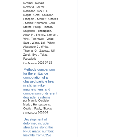
Redmer, Ronald ,
Rethfeld, Baerbel ,
Robinson, Alex P L ,
Röpke, Gerd , Soubiran,
François , Starrett, Charles
, Steinle-Neumann, Gerd ,
Sterne, Phillip , Tanaka,
Shigenori , Thompson,
Aidan P , Trickey, Samuel ,
Vinci, Tommaso , Vinko,
Sam , Wang, Lei , White,
Alexander J , White,
Thomas G , Zastrau, Ulf ,
Zurek, Eva , Tolias,
Panagiotis
2026-07-15
Publication
Methods comparison
for the emittance
computation of a
charged particle beam
in a lithium-like
magnetic lens and
comparison of different
degrader systems
par Mannie-Corbisier,
Marie , Hernalsteens,
Cédric , Pauly, Nicolas
2026-09
Publication
Development of
deformed intruder
structures along the
N=50 magic number:
Insights from 83Se