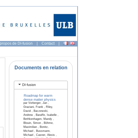
propos de DI-fusion
|
Contact
|
Documents en relation
DI-fusion
Roadmap for warm
dense matter physics
par Vorberger, Jan ,
Graziani, Frank , Riley,
David , Baczewski,
Andrew , Baraffe, Isabelle ,
Bethkenhagen, Mandy ,
Blouin, Simon , Böhme,
Maximilian , Bonitz,
Michael , Bussmann,
Michael , Casner, Alexis ,