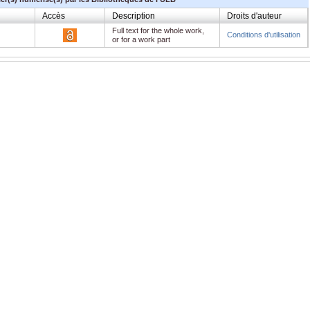
Accès
Description
Droits d'auteur
Full text for the whole work,
Conditions d'utilisation
or for a work part