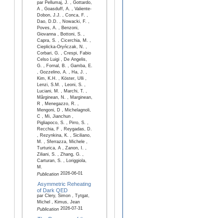
par Pellumaj, J. , Gottardo,
A , Goasduff, A. , Valiente-
Dobon, J.J. , Conca, F. ,
Dao, D.D. , Nowacki, F. ,
Poves, A. , Benzoni,
Giovanna , Bottoni, S. ,
Capra, S. , Cicerchia, M. ,
Cieplicka-Oryńczak, N. ,
Corbari, G. , Crespi, Fabio
Celso Luigi , De Angelis,
G. , Fornal, B. , Gamba, E.
, Gozzelino, A. , Ha, J. ,
Kim, K.H. , Köster, Ulli ,
Lenzi, S.M. , Leoni, S. ,
Luciani, M. , Marchi, T. ,
Mărginean, N. , Marginean,
R , Menegazzo, R. ,
Mengoni, D , Michelagnoli,
C , Mi, Jianchun ,
Pigliapoco, S. , Pirro, S. ,
Recchia, F , Reygadas, D.
, Rezynkina, K. , Siciliano,
M. , Sferrazza, Michele ,
Turturica, A , Zanon, I. ,
Ziliani, S. , Zhang, G. ,
Carturan, S. , Loriggiola,
M.
2026-06-01
Publication
Asymmetric Reheating
of Dark QED
par Clery, Simon , Tytgat,
Michel , Kimus, Jean
2026-07-31
Publication