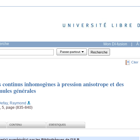
herche
Mon DI-fusion
|
À 
Passe-partout
Citer
continus inhomogènes à pression anisotrope et des
mules générales
Defay, Raymond
, 5, page (835-840)
CONTENU
STATISTIQUES
ier(s) numérisé(s) par les Bibliothèques de l'ULB