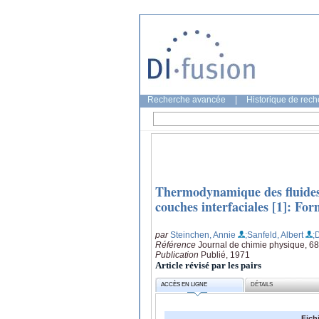
Recherche avancée
|
Historique de rec
Thermodynamique des fluides 
couches interfaciales [1]: For
par
Steinchen, Annie
;Sanfeld, Albert
;
Référence
Journal de chimie physique, 68
Publication
Publié, 1971
Article révisé par les pairs
ACCÈS EN LIGNE
DÉTAILS
Fich