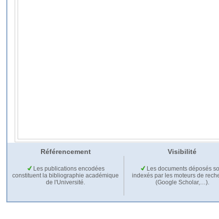
Référencement
Visibilité
Les publications encodées
Les documents déposés so
constituent la bibliographie académique
indexés par les moteurs de rech
de l'Université.
(Google Scholar,…).