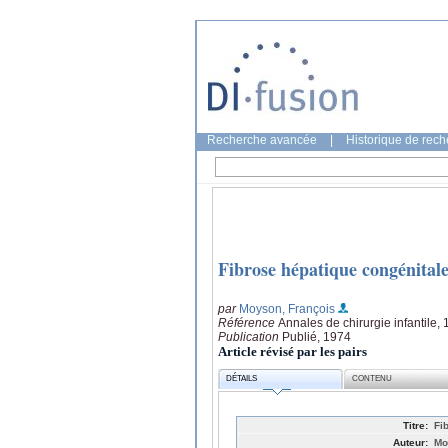
Recherche avancée
|
Historique de rec
Fibrose hépatique congénita
par
Moyson, François
Référence
Annales de chirurgie infantile, 
Publication
Publié, 1974
Article révisé par les pairs
DÉTAILS
CONTENU
Titre:
Fi
Auteur:
Mo