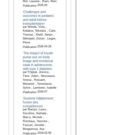
Mot, Laurane , Raes, Marc
2026-05
Publication
Challenges and
outcomes in pediatric
and adult kidney
transplantation
par Weeda, Víola ,
Koliakos, Nikolaos , Caës,
Thomas , Khelif, Adrian ,
Mikhalski, Dimitri , Lingier,
Pierre
2026-04-28
Publication
The impact of insulin
pump use on body
image and emotional
state in adolescents
with type 1 diabetes
par Frippiat, Jessica ,
Tiete, Julien , Messaaoui,
Anissa , Rotsaert,
Marianne , Tenoutasse,
Sylvie , Lambotte, Isabelle
2026-07
Publication
Soutenir l'allaitement:
l'union des
compétences
par Maroye, Laura ,
Decrême, Nathalie ,
Marco, Michele ,
Rombaux, Yasmine ,
Foucart, Jennifer ,
Bengoetxea, Ana
2026-02-06
Publication