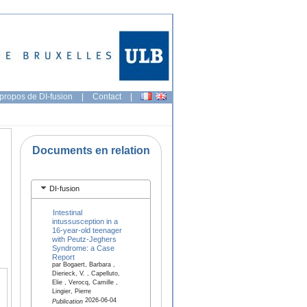
propos de DI-fusion
|
Contact
|
Documents en relation
DI-fusion
Intestinal
intussusception in a
16-year-old teenager
with Peutz-Jeghers
Syndrome: a Case
Report
par Bogaert, Barbara ,
Dierieck, V. , Capelluto,
Elie , Verocq, Camille ,
Lingier, Pierre
2026-06-04
Publication