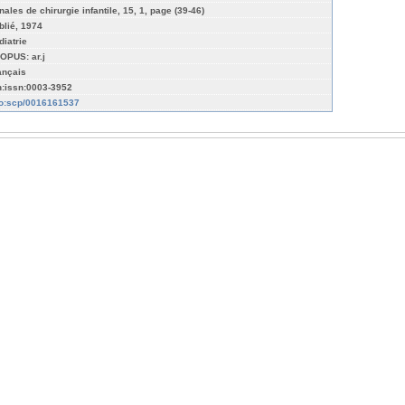
nales de chirurgie infantile, 15, 1, page (39-46)
blié, 1974
diatrie
OPUS: ar.j
ançais
n:issn:0003-3952
fo:scp/0016161537