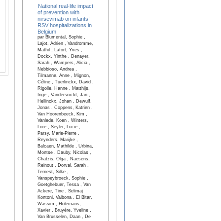
National real-life impact
of prevention with
nirsevimab on infants’
RSV hospitalizations in
Belgium
par Blumental, Sophie ,
Lajot, Adrien , Vandromme,
Mathil , Lafort, Yves ,
Dockx, Yinthe , Denayer,
Sarah , Wampers, Alicia ,
Nebbioso, Andrea ,
Tilmanne, Anne , Mignon,
Céline , Tuerlinckx, David ,
Rigolle, Hanne , Matthijs,
Inge , Vandersnickt, Jan ,
Hellinckx, Johan , Dewulf,
Jonas , Coppens, Katrien ,
Van Hoorenbeeck, Kim ,
Vanlede, Koen , Winters,
Lore , Seyler, Lucie ,
Parsy, Marie-Pierre ,
Reynders, Marijke ,
Balcaen, Mathilde , Urbina,
Montse , Dauby, Nicolas ,
Chatzis, Olga , Naesens,
Reinout , Dorval, Sarah ,
Ternest, Silke ,
Vanspeybroeck, Sophie ,
Goetghebuer, Tessa , Van
Ackere, Tine , Selimaj
Kontoni, Valbona , El Bitar,
Wassim , Holemans,
Xavier , Bruyère, Yveline ,
Van Brusselen, Daan , De