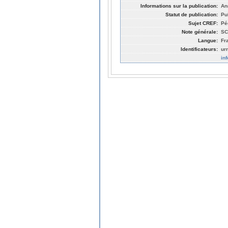
Informations sur la publication:
An
Statut de publication:
Pu
Sujet CREF:
Pé
Note générale:
SC
Langue:
Fr
Identificateurs:
ur
in