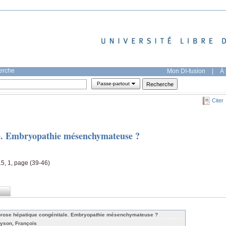
herche
Mon DI-fusion
|
À 
Passe-partout
Citer
le. Embryopathie mésenchymateuse ?
15, 1, page (39-46)
brose hépatique congénitale. Embryopathie mésenchymateuse ?
yson, François