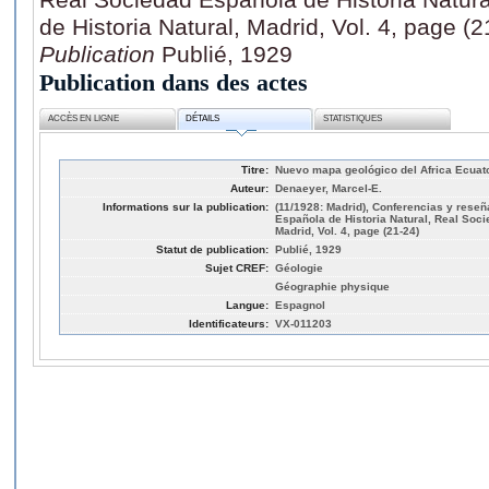
de Historia Natural, Madrid, Vol. 4, page (2
Publication
Publié, 1929
Publication dans des actes
ACCÈS EN LIGNE
DÉTAILS
STATISTIQUES
Titre:
Nuevo mapa geológico del Africa Ecuato
Auteur:
Denaeyer, Marcel-E.
Informations sur la publication:
(11/1928: Madrid), Conferencias y reseñ
Española de Historia Natural, Real Soci
Madrid, Vol. 4, page (21-24)
Statut de publication:
Publié, 1929
Sujet CREF:
Géologie
Géographie physique
Langue:
Espagnol
Identificateurs:
VX-011203