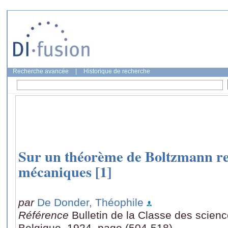
Recherche avancée
|
Historique de recherche
Sur un théorème de Boltzmann rel
mécaniques [1]
par
De Donder, Théophile
Référence
Bulletin de la Classe des scien
Belgique, 1924, page (504-518)