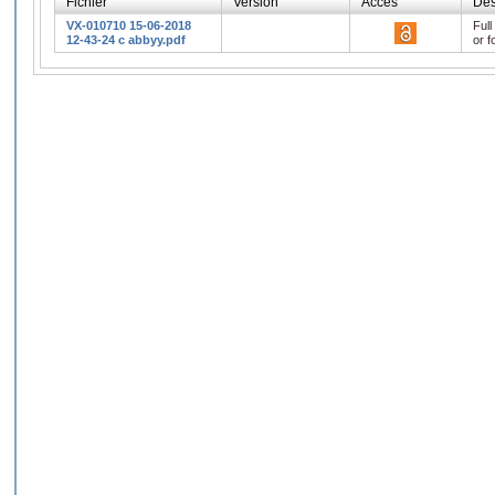
Fichier
Version
Accès
Des
VX-010710 15-06-2018
Full
12-43-24 c abbyy.pdf
or f