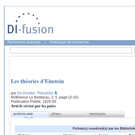
Recherche avancée
|
Historique de recherche
Les théories d'Einstein
par
De Donder, Théophile
Référence
Le flambeau, 3, 5, page (3-20)
Publication
Publié, 1920-05
Article révisé par les pairs
ACCÈS EN LIGNE
DÉTAILS
STATISTIQUES
Fichier(s) numérisé(s) par les Biblioth