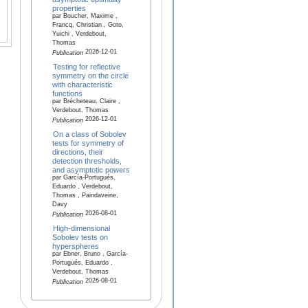
properties
par Boucher, Maxime ,
Francq, Christian , Goto,
Yuichi , Verdebout,
Thomas
2026-12-01
Publication
Testing for reflective
symmetry on the circle
with characteristic
functions
par Brécheteau, Claire ,
Verdebout, Thomas
2026-12-01
Publication
On a class of Sobolev
tests for symmetry of
directions, their
detection thresholds,
and asymptotic powers
par García-Portugués,
Eduardo , Verdebout,
Thomas , Paindaveine,
Davy
2026-08-01
Publication
High-dimensional
Sobolev tests on
hyperspheres
par Ebner, Bruno , García-
Portugués, Eduardo ,
Verdebout, Thomas
2026-08-01
Publication