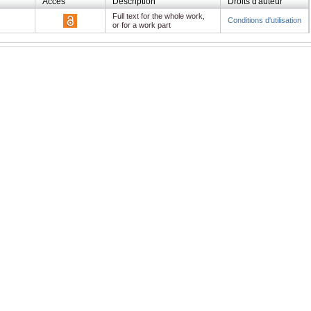
Accès
Description
Droits d'auteur
Full text for the whole work,
Conditions d'utilisation
or for a work part