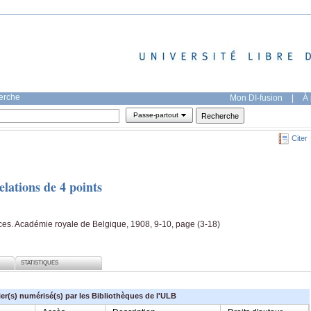
herche
Mon DI-fusion
|
À 
Passe-partout
Citer
elations de 4 points
nces. Académie royale de Belgique, 1908, 9-10, page (3-18)
STATISTIQUES
ier(s) numérisé(s) par les Bibliothèques de l'ULB