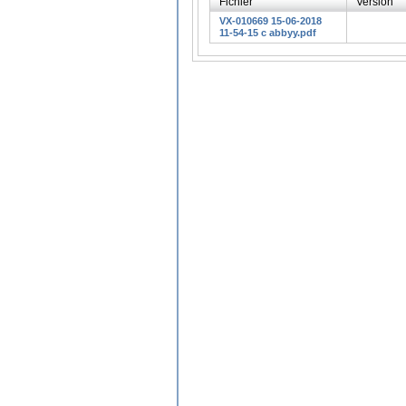
Fichier
Version
VX-010669 15-06-2018
11-54-15 c abbyy.pdf