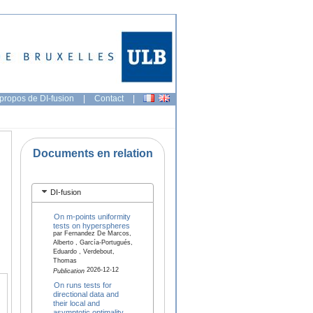
propos de DI-fusion
|
Contact
|
Documents en relation
DI-fusion
On m-points uniformity
tests on hyperspheres
par Fernandez De Marcos,
Alberto , García-Portugués,
Eduardo , Verdebout,
Thomas
2026-12-12
Publication
On runs tests for
directional data and
their local and
asymptotic optimality