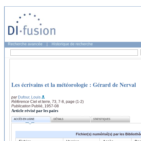
Recherche avancée
|
Historique de recherche
Les écrivains et la météorologie : Gérard de Nerval
par
Dufour, Louis
Référence
Ciel et terre, 73, 7-8, page (1-2)
Publication
Publié, 1957-08
Article révisé par les pairs
ACCÈS EN LIGNE
DÉTAILS
STATISTIQUES
Fichier(s) numérisé(s) par les Biblioth