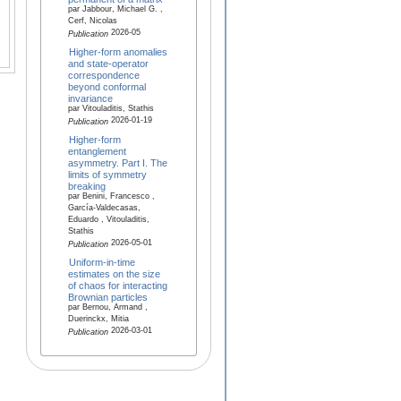
par Jabbour, Michael G. ,
Cerf, Nicolas
2026-05
Publication
Higher-form anomalies
and state-operator
correspondence
beyond conformal
invariance
par Vitouladitis, Stathis
2026-01-19
Publication
Higher-form
entanglement
asymmetry. Part I. The
limits of symmetry
breaking
par Benini, Francesco ,
García-Valdecasas,
Eduardo , Vitouladitis,
Stathis
2026-05-01
Publication
Uniform-in-time
estimates on the size
of chaos for interacting
Brownian particles
par Bernou, Armand ,
Duerinckx, Mitia
2026-03-01
Publication