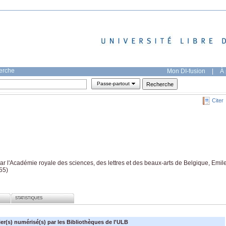
herche
Mon DI-fusion
|
À 
Passe-partout
Citer
ar l'Académie royale des sciences, des lettres et des beaux-arts de Belgique, Emil
55)
STATISTIQUES
ier(s) numérisé(s) par les Bibliothèques de l'ULB