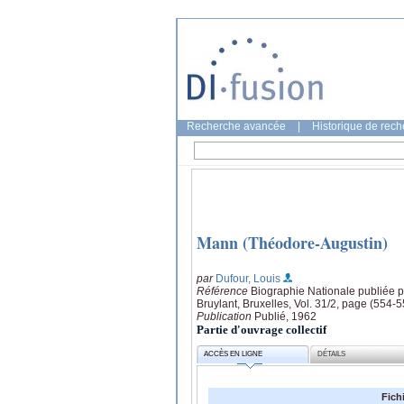
Recherche avancée
|
Historique de rec
Mann (Théodore-Augustin)
par
Dufour, Louis
Référence
Biographie Nationale publiée p
Bruylant, Bruxelles, Vol. 31/2, page (554-5
Publication
Publié, 1962
Partie d'ouvrage collectif
ACCÈS EN LIGNE
DÉTAILS
Fich