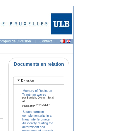
propos de DI-fusion
|
Contact
|
Documents en relation
DI-fusion
Memory of Robinson-
e
Trautman waves
par Barnich, Glenn , Seraj,
Ali
2026-04-17
Publication
Boson–fermion
complementarity in a
linear interferometer:
An identity relating the
determinant and
permanent of a matrix