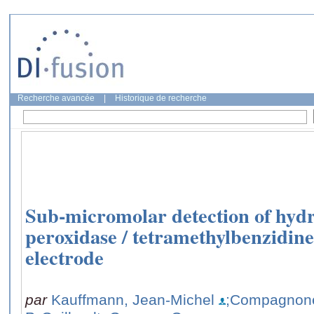
Recherche avancée
|
Historique de recherche
Sub-micromolar detection of hydr
peroxidase / tetramethylbenzidine
electrode
par
Kauffmann, Jean-Michel
;Compagnone