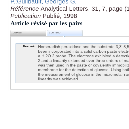
P.
;Guilbault, Georges G.
Référence
Analytical Letters, 31, 7, page 
Publication
Publié, 1998
Article révisé par les pairs
DÉTAILS
CONTENU
Résumé :
Horseradish peroxidase and the substrate 3,3',5,
been incorporated into a solid carbon paste elect
a H 2O 2 probe. The electrode exhibited a detectio
2 and a linearity extended over three orders of 
was then used in the paste or covalently immobili
membrane for the detection of glucose. Using bot
the measurement of glucose in the micromolar r
linearity was achieved.