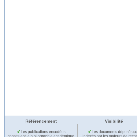
Référencement
Visibilité
Les publications encodées
Les documents déposés so
constituent la bibliographie académique
indexés par les moteurs de rech