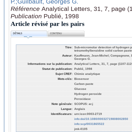
P.
;Guilbault, Georges G.
Référence
Analytical Letters, 31, 7, page 
Publication
Publié, 1998
Article révisé par les pairs
DÉTAILS
CONTENU
Titre:
Sub-micromolar detection of hydrogen p
tetramethylbenzidine solid carbon paste
Auteur:
Kauffmann, Jean-Michel; Compagnone, D.
Georges G.
Informations sur la publication:
Analytical Letters, 31, 7, page (1107-112
Statut de publication:
Publié, 1998
Sujet CREF:
Chimie analytique
Mots-clés:
Biosensor
Carbon paste
Glucose
Hydrogen peroxide
Peroxidase
Note générale:
SCOPUS: ar.j
Langue:
Anglais
Identificateurs:
urn:issn:0003-2719
info:doi/10.1080/00032719808002850
info:scp/0031865522
jmk-0105