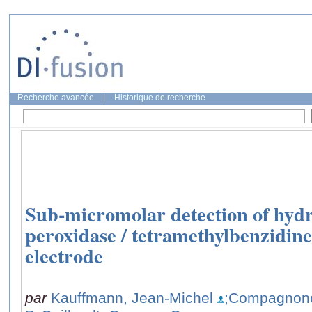
Recherche avancée
|
Historique de recherche
Sub-micromolar detection of hydr
peroxidase / tetramethylbenzidine
electrode
par
Kauffmann, Jean-Michel
;Compagnone