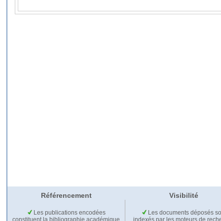
Référencement
Visibilité
Les publications encodées
Les documents déposés so
constituent la bibliographie académique
indexés par les moteurs de rech