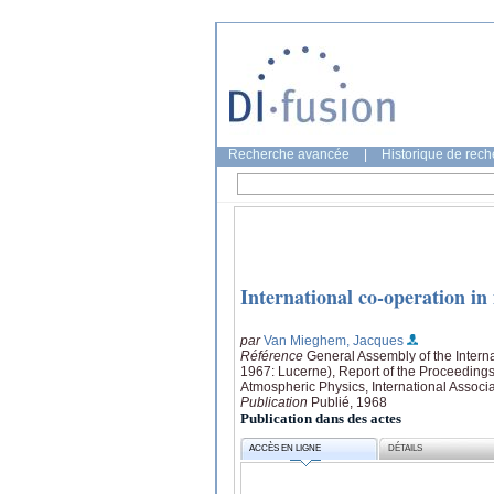
Recherche avancée
|
Historique de rec
International co-operation in
par
Van Mieghem, Jacques
Référence
General Assembly of the Intern
1967: Lucerne), Report of the Proceedings 
Atmospheric Physics, International Associ
Publication
Publié, 1968
Publication dans des actes
ACCÈS EN LIGNE
DÉTAILS