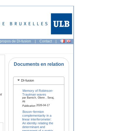
propos de DI-fusion
|
Contact
|
Documents en relation
DI-fusion
Memory of Robinson-
er
Trautman waves
par Barnich, Glenn , Seraj,
Ali
2026-04-17
Publication
Boson–fermion
complementarity in a
linear interferometer:
An identity relating the
determinant and
permanent of a matrix