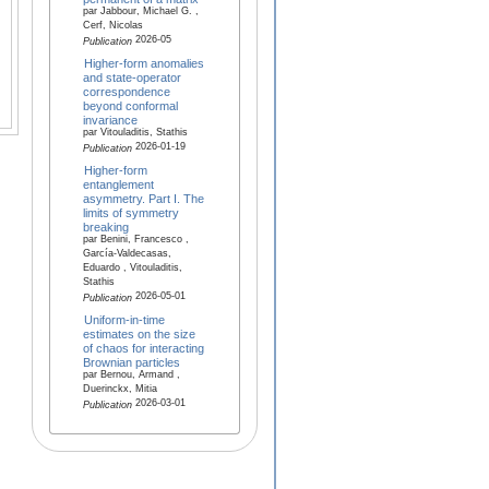
par Jabbour, Michael G. ,
Cerf, Nicolas
2026-05
Publication
Higher-form anomalies
and state-operator
correspondence
beyond conformal
invariance
par Vitouladitis, Stathis
2026-01-19
Publication
Higher-form
entanglement
asymmetry. Part I. The
limits of symmetry
breaking
par Benini, Francesco ,
García-Valdecasas,
Eduardo , Vitouladitis,
Stathis
2026-05-01
Publication
Uniform-in-time
estimates on the size
of chaos for interacting
Brownian particles
par Bernou, Armand ,
Duerinckx, Mitia
2026-03-01
Publication