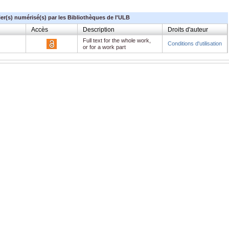
ier(s) numérisé(s) par les Bibliothèques de l'ULB
Accès
Description
Droits d'auteur
Full text for the whole work,
Conditions d'utilisation
or for a work part