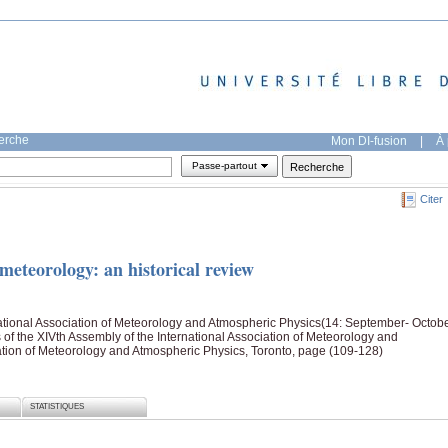
herche
Mon DI-fusion
|
À 
Passe-partout
Citer
 meteorology: an historical review
ational Association of Meteorology and Atmospheric Physics(14: September- Octob
of the XIVth Assembly of the International Association of Meteorology and
ation of Meteorology and Atmospheric Physics, Toronto, page (109-128)
STATISTIQUES