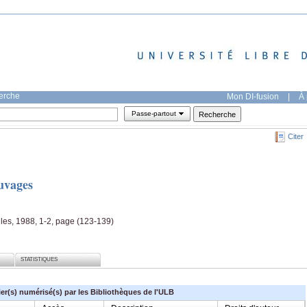
herche
Mon DI-fusion
|
À 
Passe-partout
Citer
auvages
lles, 1988, 1-2, page (123-139)
STATISTIQUES
ier(s) numérisé(s) par les Bibliothèques de l'ULB