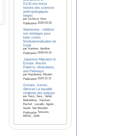
l’ULB:Une brève
histoire des sciences
anthropologiques
belges
par Leclercq, Arno
2026-03-20
Publication
Matrimoine : célébrer
nos héritages pour
lutter contre
l’institutionnalisation de
l’oubli
par Vranken, Apolline
2026-04-10
Publication
Japanese Migration to
Europe: Recent
Patterns, Motivations,
and Pathways
par Hayakawa, Miyako
2025-12-11
Publication
Extraire, Genrer,
Silencier:La banalité
résiliente des peignes
par Tassi, Sara , Vandi,
Makubikua , Hansoul,
Rachel , Lacaille, Agnès ,
Sarah, Van Beurden
Tervuren,
Publication
MRAC, 2026