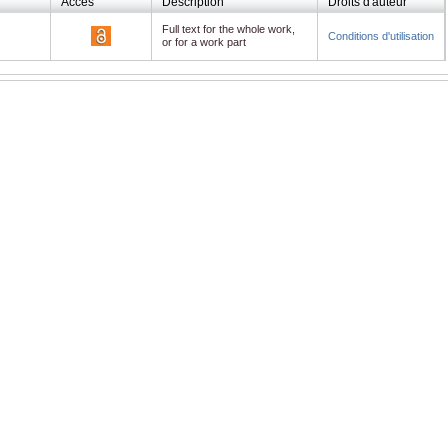
Accès
Description
Droits d'auteur
Full text for the whole work,
Conditions d'utilisation
or for a work part