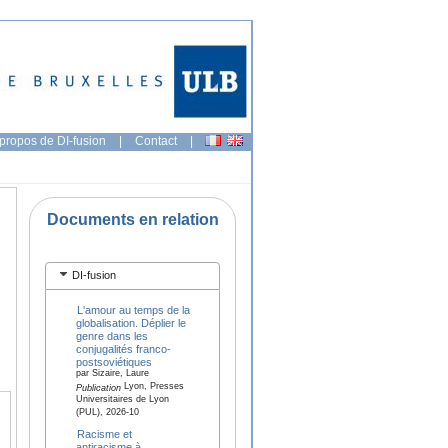
propos de DI-fusion
|
Contact
|
Documents en relation
DI-fusion
L'amour au temps de la
globalisation. Déplier le
genre dans les
conjugalités franco-
postsoviétiques
par Sizaire, Laure
Lyon, Presses
Publication
Universitaires de Lyon
(PUL), 2026-10
Racisme et
antiracisme à