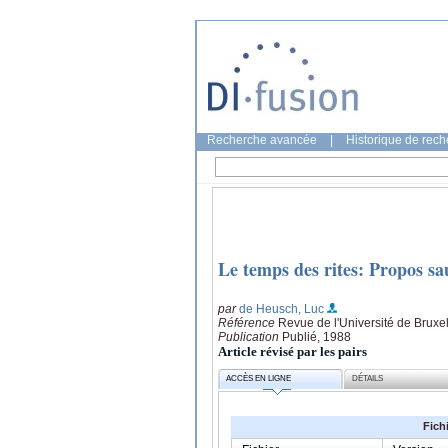
Recherche avancée
|
Historique de rec
Le temps des rites: Propos s
par
de Heusch, Luc
Référence
Revue de l'Université de Bruxe
Publication
Publié, 1988
Article révisé par les pairs
ACCÈS EN LIGNE
DÉTAILS
Fich