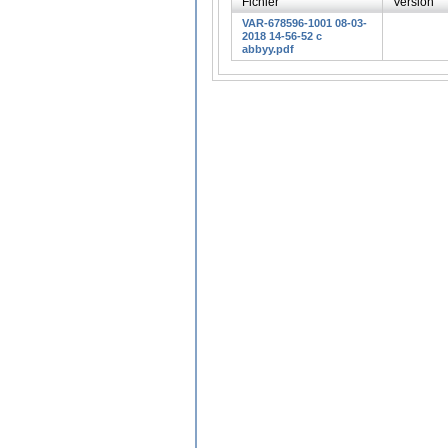
Fichier
Version
VAR-678596-1001 08-03-
2018 14-56-52 c
abbyy.pdf