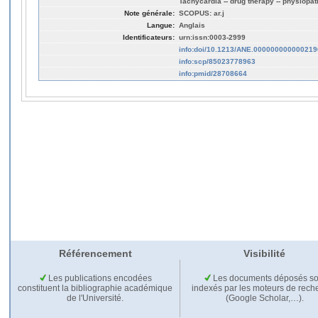
Tachycardia -- drug therapy -- physiopa
Note générale:
SCOPUS: ar.j
Langue:
Anglais
Identificateurs:
urn:issn:0003-2999
info:doi/10.1213/ANE.000000000000219
info:scp/85023778963
info:pmid/28708664
Référencement
Visibilité
Les publications encodées
Les documents déposés so
constituent la bibliographie académique
indexés par les moteurs de rech
de l'Université.
(Google Scholar,…).