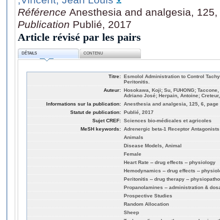
Référence
Anesthesia and analgesia, 125,
Publication
Publié, 2017
Article révisé par les pairs
DÉTAILS
CONTENU
Titre:
Esmolol Administration to Control Tachy
Peritonitis.
Auteur:
Hosokawa, Koji; Su, FUHONG; Taccone, F
Adriano José; Herpain, Antoine; Creteur
Informations sur la publication:
Anesthesia and analgesia, 125, 6, page
Statut de publication:
Publié, 2017
Sujet CREF:
Sciences bio-médicales et agricoles
MeSH keywords:
Adrenergic beta-1 Receptor Antagonists 
Animals
Disease Models, Animal
Female
Heart Rate -- drug effects -- physiology
Hemodynamics -- drug effects -- physio
Peritonitis -- drug therapy -- physiopath
Propanolamines -- administration & dos
Prospective Studies
Random Allocation
Sheep