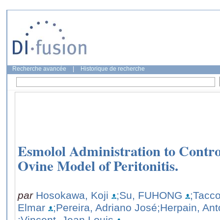
Recherche avancée
|
Historique de recherche
Esmolol Administration to Contro
Ovine Model of Peritonitis.
par
Hosokawa, Koji
;Su, FUHONG
;Tacco
Elmar
;Pereira, Adriano José
;Herpain, Ant
;Vincent, Jean Louis