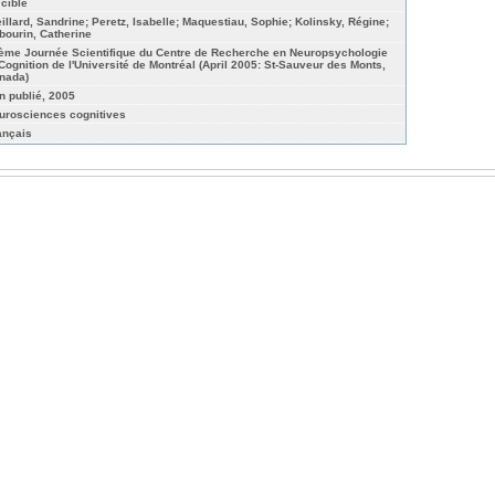
 cible
eillard, Sandrine; Peretz, Isabelle; Maquestiau, Sophie; Kolinsky, Régine;
bourin, Catherine
ème Journée Scientifique du Centre de Recherche en Neuropsychologie
 Cognition de l'Université de Montréal (April 2005: St-Sauveur des Monts,
nada)
n publié, 2005
urosciences cognitives
ançais