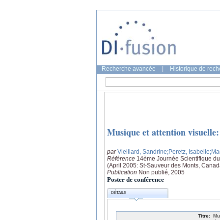
Recherche avancée
|
Historique de rec
Musique et attention visuelle:
par
Vieillard, Sandrine
;Peretz, Isabelle
;Ma
Référence
14ème Journée Scientifique du
(April 2005: St-Sauveur des Monts, Canad
Publication
Non publié, 2005
Poster de conférence
DÉTAILS
Titre:
Mu