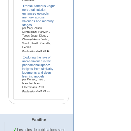
Publication
Transcutaneous vagus
nerve stimulation
enhances episodic
memory across
valences and memory
stages
par Mary, Alison ,
Nematollahi, Haniyeh ,
Torres Justo, Diego ,
Chernyshkova, Yulia ,
Vonck, Kristl , Carrette,
Evelien
2026-02-11
Publication
Exploring the role of
micro-valence in the
phenomenal space:
insights from similarity
judgments and deep
learning models
par Mentec, Inès ,
Ivanchei, Ivan ,
Cleeremans, Axel
2026-06-01
Publication
Facilité
Les listes de publications sont