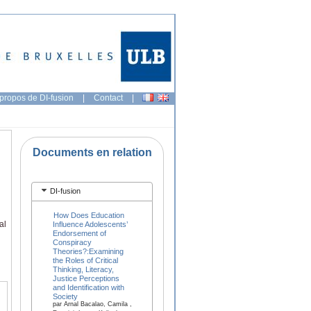
propos de DI-fusion
|
Contact
|
Documents en relation
DI-fusion
How Does Education
al
Influence Adolescents’
Endorsement of
Conspiracy
Theories?:Examining
the Roles of Critical
Thinking, Literacy,
Justice Perceptions
and Identification with
Society
par Arnal Bacalao, Camila ,