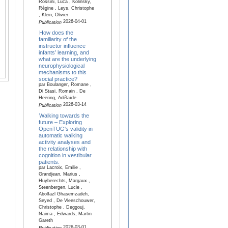
Rossini, Luca , Kolinsky,
Régine , Leys, Christophe
, Klein, Olivier
2026-04-01
Publication
How does the
familiarity of the
instructor influence
infants’ learning, and
what are the underlying
neurophysiological
mechanisms to this
social practice?
par Boulanger, Romane ,
Di Stasi, Romain , De
Heering, Adélaïde
2026-03-14
Publication
Walking towards the
future – Exploring
OpenTUG's validity in
automatic walking
activity analyses and
the relationship with
cognition in vestibular
patients.
par Lacroix, Emilie ,
Grandjean, Marius ,
Huyberechts, Margaux ,
Steenbergen, Lucie ,
Abolfazl Ghasemzadeh,
Seyed , De Vleeschouwer,
Christophe , Deggouj,
Naima , Edwards, Martin
Gareth
2026-03-01