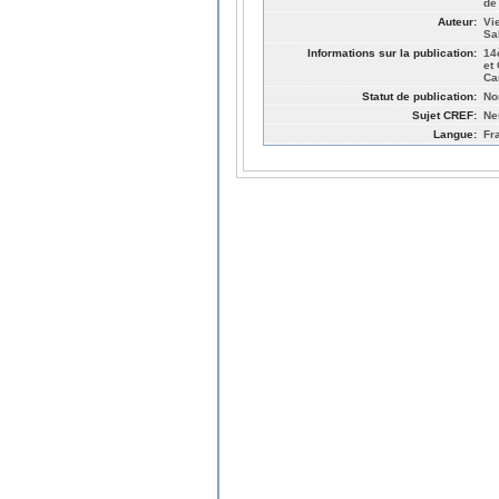
de
Auteur:
Vi
Sa
Informations sur la publication:
14
et
Ca
Statut de publication:
No
Sujet CREF:
Ne
Langue:
Fr