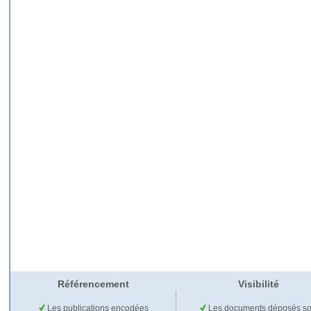
Référencement
Visibilité
Les publications encodées
Les documents déposés so