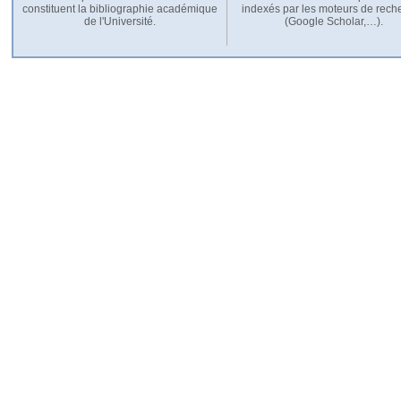
constituent la bibliographie académique
indexés par les moteurs de rech
de l'Université.
(Google Scholar,…).