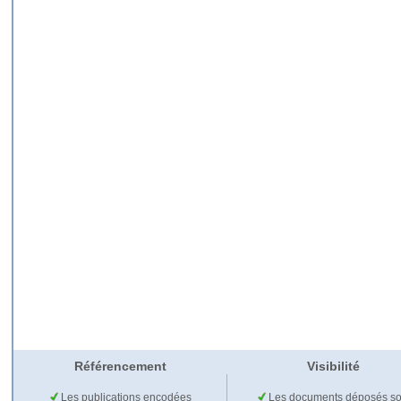
Référencement
Visibilité
Les publications encodées
Les documents déposés so