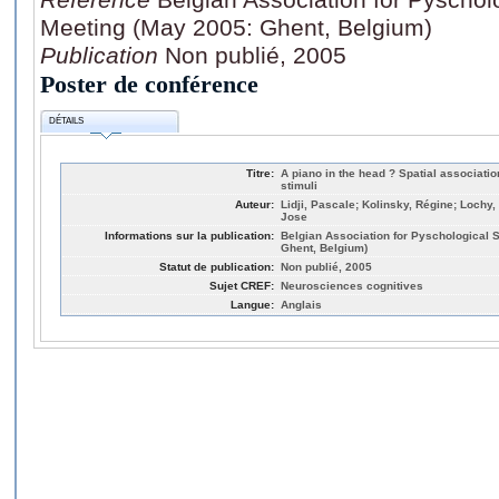
Meeting (May 2005: Ghent, Belgium)
Publication
Non publié, 2005
Poster de conférence
DÉTAILS
Titre:
A piano in the head ? Spatial associati
stimuli
Auteur:
Lidji, Pascale; Kolinsky, Régine; Lochy,
Jose
Informations sur la publication:
Belgian Association for Pyschological 
Ghent, Belgium)
Statut de publication:
Non publié, 2005
Sujet CREF:
Neurosciences cognitives
Langue:
Anglais