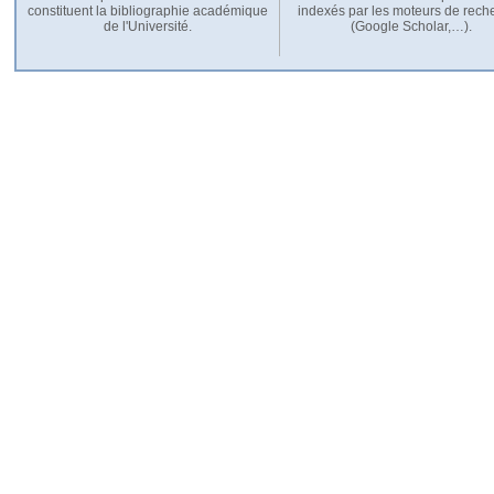
constituent la bibliographie académique
indexés par les moteurs de rech
de l'Université.
(Google Scholar,…).