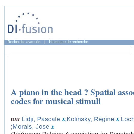
Recherche avancée
|
Historique de recherche
A piano in the head ? Spatial asso
codes for musical stimuli
par
Lidji, Pascale
;Kolinsky, Régine
;Loch
;Morais, Jose
Référence
Belgian Association for Pyschol