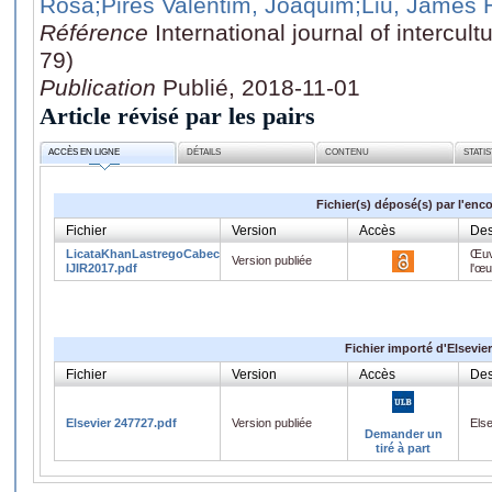
Rosa
;Pires Valentim, Joaquim
;Liu, James 
Référence
International journal of intercult
79)
Publication
Publié, 2018-11-01
Article révisé par les pairs
ACCÈS EN LIGNE
DÉTAILS
CONTENU
STATI
Fichier(s) déposé(s) par l'enc
Fichier
Version
Accès
Des
LicataKhanLastregoCabecinhasValentimLiu-
Œuv
Version publiée
IJIR2017.pdf
l'œ
Fichier importé d'Elsevier
Fichier
Version
Accès
Des
Elsevier 247727.pdf
Version publiée
Els
Demander un
tiré à part