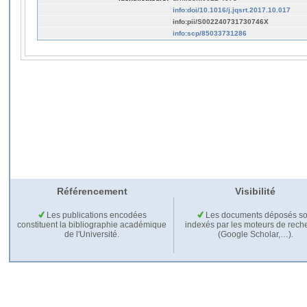
info:doi/10.1016/j.jqsrt.2017.10.017
info:pii/S002240731730746X
info:scp/85033731286
Référencement
Visibilité
Les publications encodées
Les documents déposés so
constituent la bibliographie académique
indexés par les moteurs de rech
de l'Université.
(Google Scholar,…).