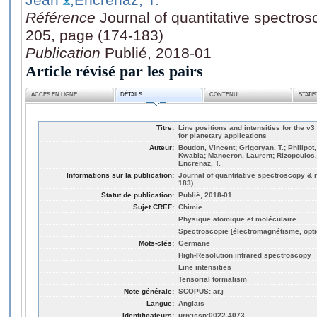
Référence
Journal of quantitative spectrosc
205, page (174-183)
Publication
Publié, 2018-01
Article révisé par les pairs
ACCÈS EN LIGNE
DÉTAILS
CONTENU
STATI
Titre:
Line positions and intensities for the ν
for planetary applications
Auteur:
Boudon, Vincent; Grigoryan, T.; Philipot, 
Kwabia; Manceron, Laurent; Rizopoulos,
Encrenaz, T.
Informations sur la publication:
Journal of quantitative spectroscopy & r
183)
Statut de publication:
Publié, 2018-01
Sujet CREF:
Chimie
Physique atomique et moléculaire
Spectroscopie [électromagnétisme, opti
Mots-clés:
Germane
High-Resolution infrared spectroscopy
Line intensities
Tensorial formalism
Note générale:
SCOPUS: ar.j
Langue:
Anglais
Identificateurs:
urn:issn:0022-4073