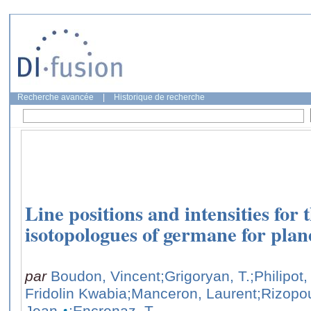
Recherche avancée
|
Historique de recherche
Line positions and intensities for 
isotopologues of germane for plan
par
Boudon, Vincent
;Grigoryan, T.
;Philipot,
Fridolin Kwabia
;Manceron, Laurent
;Rizopou
Jean
;Encrenaz, T.