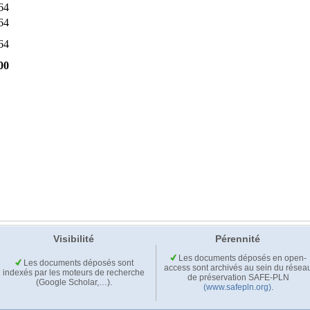
Visibilité
Pérennité
Les documents déposés en open-
Les documents déposés sont
access sont archivés au sein du résea
indexés par les moteurs de recherche
de préservation SAFE-PLN
(Google Scholar,…).
(www.safepln.org)
.