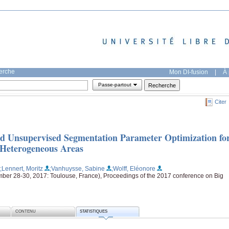
herche
Mon DI-fusion
|
À 
Passe-partout
Citer
ed Unsupervised Segmentation Parameter Optimization fo
 Heterogeneous Areas
;Lennert, Moritz
;Vanhuysse, Sabine
;Wolff, Eléonore
ber 28-30, 2017: Toulouse, France), Proceedings of the 2017 conference on Big
CONTENU
STATISTIQUES