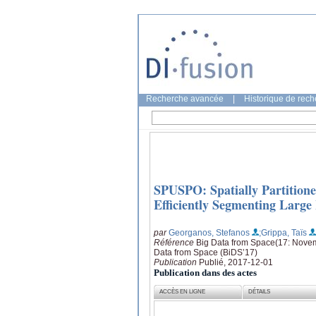
Recherche avancée
|
Historique de rec
SPUSPO: Spatially Partition
Efficiently Segmenting Large
par
Georganos, Stefanos
;Grippa, Taïs
Référence
Big Data from Space(17: Novem
Data from Space (BiDS’17)
Publication
Publié, 2017-12-01
Publication dans des actes
ACCÈS EN LIGNE
DÉTAILS