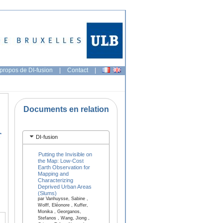
propos de DI-fusion
|
Contact
|
Documents en relation
r
DI-fusion
Putting the Invisible on
the Map: Low-Cost
Earth Observation for
Mapping and
Characterizing
Deprived Urban Areas
(Slums)
par Vanhuysse, Sabine ,
Wolff, Eléonore , Kuffer,
Monika , Georganos,
Stefanos , Wang, Jiong ,