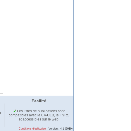
Facilité
Les listes de publications sont
u
compatibles avec le CV-ULB, le FNRS
et accessibles sur le web.
Conditions d'utilisation
- Version : 4.1 (2019)