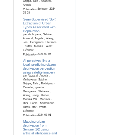
Grippa, Taïs , Abascal,
Angela
Springer, 2024-
Publication
05-08
Semi-Supervised ‘Soft'
Extraction of Urban
Types Associated with
Deprivation
par Vanhuysse, Sabine ,
Abascal, Angela , Wang,
Jon , Georganos, Stefanos
, Kuffer, Monika , Wolff,
Eléonore
2024-09-05
Publication
AI perceives like a
local: predicting citizen
deprivation perception
using satellite imagery
par Abascal, Angela ,
Vanhuysse, Sabine ,
Grippa, Taïs , Rodriguez-
Carreño, Ignacio ,
Georganos, Stefanos ,
Wang, Jiong , Kuffer,
Monika MK , Martinez-
Diez, Pablo , Santamaria-
Varas, Mar , Wolff,
Eléonore
2024-03-01
Publication
Mapping urban
deprivation from
Sentinel 1/2 using
artificial intelligence and