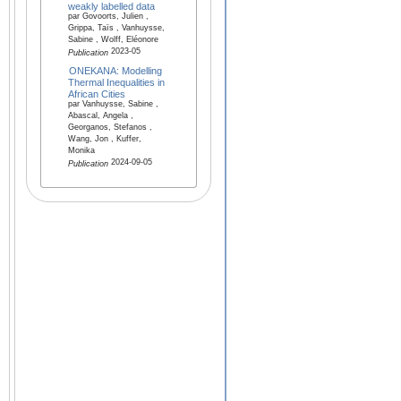
weakly labelled data
par Govoorts, Julien ,
Grippa, Taïs , Vanhuysse,
Sabine , Wolff, Eléonore
2023-05
Publication
ONEKANA: Modelling
Thermal Inequalities in
African Cities
par Vanhuysse, Sabine ,
Abascal, Angela ,
Georganos, Stefanos ,
Wang, Jon , Kuffer,
Monika
2024-09-05
Publication