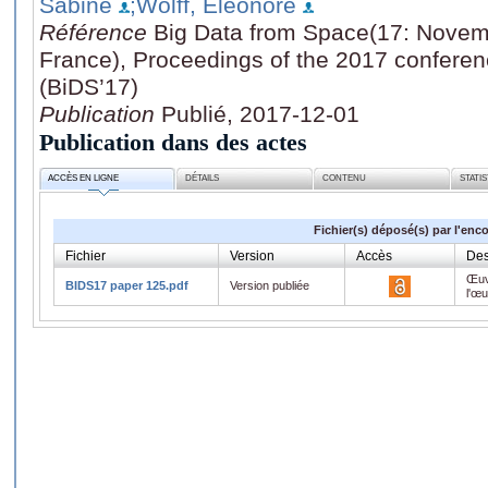
Sabine
;Wolff, Eléonore
Référence
Big Data from Space(17: Novem
France), Proceedings of the 2017 confere
(BiDS’17)
Publication
Publié, 2017-12-01
Publication dans des actes
ACCÈS EN LIGNE
DÉTAILS
CONTENU
STATI
Fichier(s) déposé(s) par l'enc
Fichier
Version
Accès
Des
Œuv
BIDS17 paper 125.pdf
Version publiée
l'œ