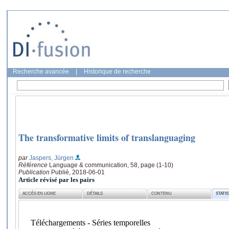
Recherche avancée
|
Historique de recherche
The transformative limits of translanguaging
par
Jaspers, Jürgen
Référence
Language & communication, 58, page (1-10)
Publication
Publié, 2018-06-01
Article révisé par les pairs
ACCÈS EN LIGNE
DÉTAILS
CONTENU
STATI