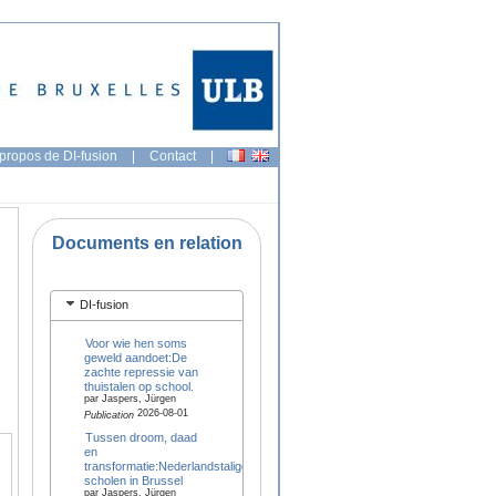
propos de DI-fusion
|
Contact
|
Documents en relation
DI-fusion
Voor wie hen soms
geweld aandoet:De
zachte repressie van
thuistalen op school.
par Jaspers, Jürgen
2026-08-01
Publication
Tussen droom, daad
en
transformatie:Nederlandstalige
scholen in Brussel
par Jaspers, Jürgen