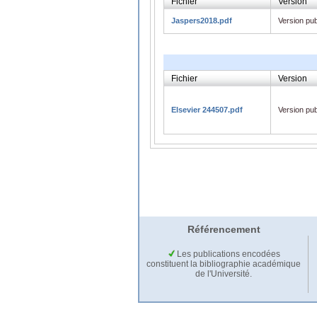
Fichier
Version
Jaspers2018.pdf
Version pub
Fichier
Version
Elsevier 244507.pdf
Version pub
Référencement
Les publications encodées
constituent la bibliographie académique
de l'Université.