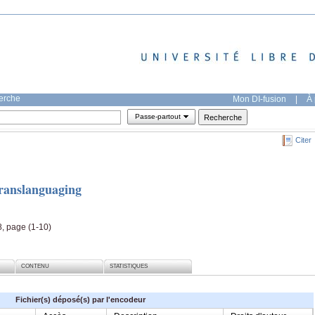
herche
Mon DI-fusion
|
À 
Passe-partout
Citer
translanguaging
, page (1-10)
CONTENU
STATISTIQUES
Fichier(s) déposé(s) par l'encodeur