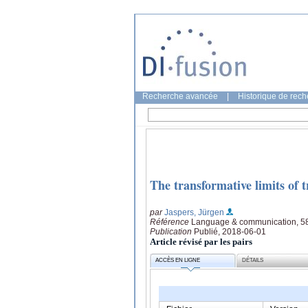
Recherche avancée
|
Historique de rec
The transformative limits of 
par
Jaspers, Jürgen
Référence
Language & communication, 58
Publication
Publié, 2018-06-01
Article révisé par les pairs
ACCÈS EN LIGNE
DÉTAILS