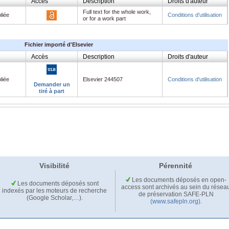
Accès
Description
Droits d'auteur
Full text for the whole work,
liée
Conditions d'utilisation
or for a work part
Fichier importé d'Elsevier
Accès
Description
Droits d'auteur
liée
Elsevier 244507
Conditions d'utilisation
Demander un
tiré à part
Visibilité
Pérennité
Les documents déposés en open-
Les documents déposés sont
access sont archivés au sein du résea
indexés par les moteurs de recherche
de préservation SAFE-PLN
(Google Scholar,…).
(www.safepln.org)
.