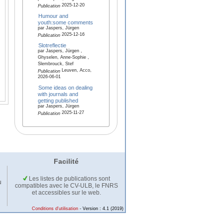
2025-12-20
Publication
Humour and
youth:some comments
par Jaspers, Jürgen
2025-12-16
Publication
Slotreflectie
par Jaspers, Jürgen ,
Ghyselen, Anne-Sophie ,
Slembrouck, Stef
Leuven, Acco,
Publication
2026-06-01
Some ideas on dealing
with journals and
getting published
par Jaspers, Jürgen
2025-11-27
Publication
Facilité
Les listes de publications sont
u
compatibles avec le CV-ULB, le FNRS
et accessibles sur le web.
Conditions d'utilisation
- Version : 4.1 (2019)