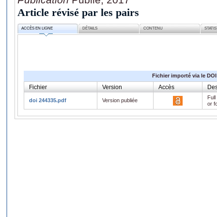
Article révisé par les pairs
ACCÈS EN LIGNE
DÉTAILS
CONTENU
STATI
Fichier importé via le DOI
Fichier
Version
Accès
Des
Full
doi 244335.pdf
Version publiée
or f