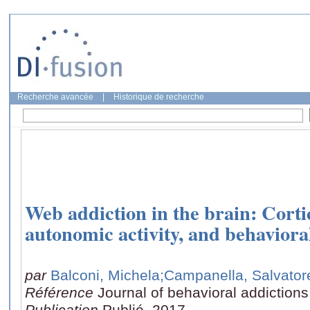
Recherche avancée
|
Historique de recherche
Web addiction in the brain: Cortic
autonomic activity, and behavior
par
Balconi, Michela
;Campanella, Salvator
Référence
Journal of behavioral addictions
Publication
Publié, 2017