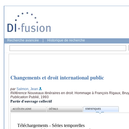
Recherche avancée
|
Historique de recherche
Changements et droit international public
par
Salmon, Jean
Référence
Nouveaux itinéraires en droit. Hommage à François Rigaux, Bruy
Publication
Publié, 1993
Partie d'ouvrage collectif
ACCÈS EN LIGNE
DÉTAILS
STATISTIQUES