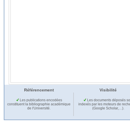
Référencement
Visibilité
Les publications encodées
Les documents déposés so
constituent la bibliographie académique
indexés par les moteurs de rech
de l'Université.
(Google Scholar,…).