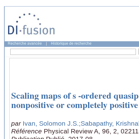
Recherche avancée
|
Historique de recherche
Scaling maps of s -ordered quasipr
nonpositive or completely positive
par
Ivan, Solomon J.S.
;Sabapathy, Krishn
Référence
Physical Review A, 96, 2, 0221
Publication
Publié, 2017-08