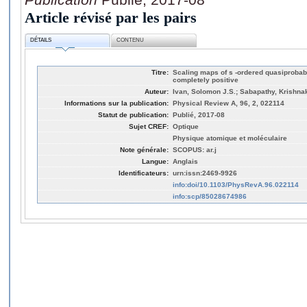
Article révisé par les pairs
DÉTAILS
CONTENU
Titre:
Scaling maps of s -ordered quasiprobabil
completely positive
Auteur:
Ivan, Solomon J.S.; Sabapathy, Krishn
Informations sur la publication:
Physical Review A, 96, 2, 022114
Statut de publication:
Publié, 2017-08
Sujet CREF:
Optique
Physique atomique et moléculaire
Note générale:
SCOPUS: ar.j
Langue:
Anglais
Identificateurs:
urn:issn:2469-9926
info:doi/10.1103/PhysRevA.96.022114
info:scp/85028674986