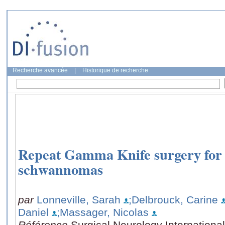
Recherche avancée
|
Historique de recherche
Repeat Gamma Knife surgery for 
schwannomas
par
Lonneville, Sarah
;Delbrouck, Carine
Daniel
;Massager, Nicolas
Référence
Surgical Neurology International