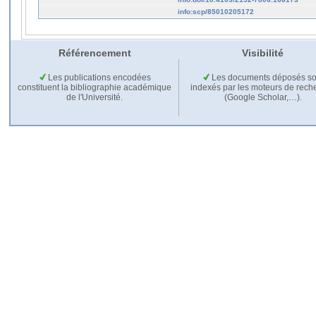
info:scp/85010205172
Référencement
Visibilité
Les publications encodées
Les documents déposés so
constituent la bibliographie académique
indexés par les moteurs de rech
de l'Université.
(Google Scholar,…).