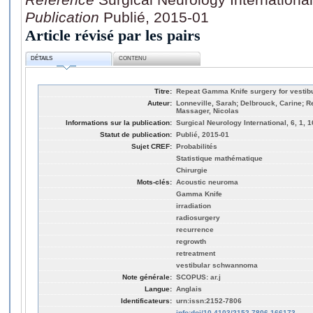
Publication
Publié, 2015-01
Article révisé par les pairs
DÉTAILS
CONTENU
Titre:
Repeat Gamma Knife surgery for vesti
Auteur:
Lonneville, Sarah; Delbrouck, Carine; Re
Massager, Nicolas
Informations sur la publication:
Surgical Neurology International, 6, 1, 
Statut de publication:
Publié, 2015-01
Sujet CREF:
Probabilités
Statistique mathématique
Chirurgie
Mots-clés:
Acoustic neuroma
Gamma Knife
irradiation
radiosurgery
recurrence
regrowth
retreatment
vestibular schwannoma
Note générale:
SCOPUS: ar.j
Langue:
Anglais
Identificateurs:
urn:issn:2152-7806
info:doi/10.4103/2152-7806.166173