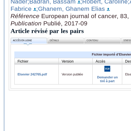
Nader
;Badran, Bassam
;Robert, Caroline
Fabrice
;Ghanem, Ghanem Elias
Référence
European journal of cancer, 83,
Publication
Publié, 2017-09
Article révisé par les pairs
ACCÈS EN LIGNE
DÉTAILS
CONTENU
STATI
Fichier importé d'Elsevier
Fichier
Version
Accès
Des
Elsevier 242765.pdf
Version publiée
Els
Demander un
tiré à part