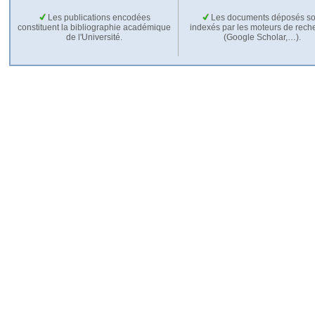
Les publications encodées
Les documents déposés so
constituent la bibliographie académique
indexés par les moteurs de rech
de l'Université.
(Google Scholar,…).