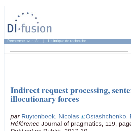
Recherche avancée
|
Historique de recherche
Indirect request processing, sent
illocutionary forces
par
Ruytenbeek, Nicolas
;Ostashchenko, 
Référence
Journal of pragmatics, 119, pag
Publication
Publié, 2017-10