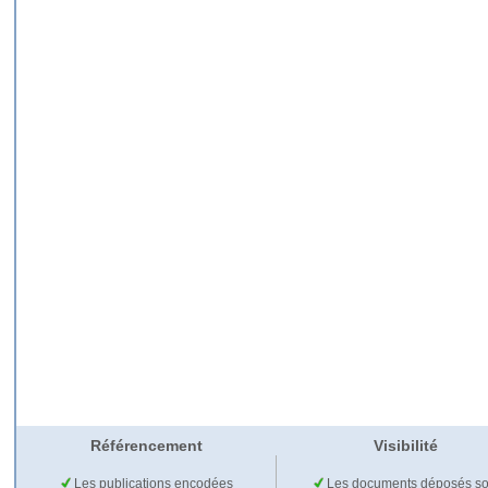
Référencement
Visibilité
Les publications encodées
Les documents déposés so