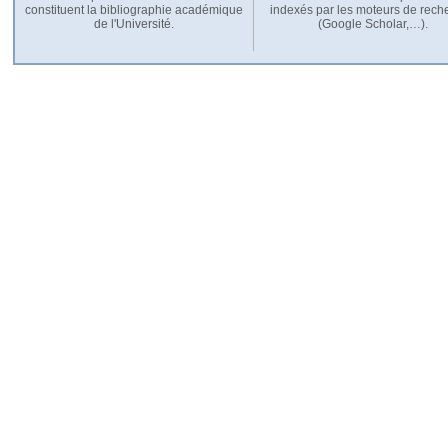
constituent la bibliographie académique
indexés par les moteurs de rech
de l'Université.
(Google Scholar,…).