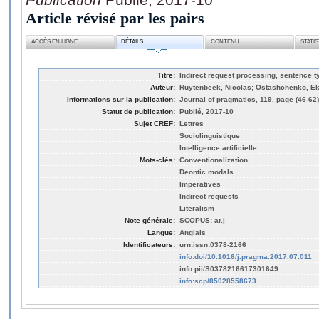
Article révisé par les pairs
ACCÈS EN LIGNE
DÉTAILS
CONTENU
STATI
Titre:
Indirect request processing, sentence t
Auteur:
Ruytenbeek, Nicolas; Ostashchenko, Eka
Informations sur la publication:
Journal of pragmatics, 119, page (46-62)
Statut de publication:
Publié, 2017-10
Sujet CREF:
Lettres
Sociolinguistique
Intelligence artificielle
Mots-clés:
Conventionalization
Deontic modals
Imperatives
Indirect requests
Literalism
Note générale:
SCOPUS: ar.j
Langue:
Anglais
Identificateurs:
urn:issn:0378-2166
info:doi/10.1016/j.pragma.2017.07.011
info:pii/S0378216617301649
info:scp/85028558673