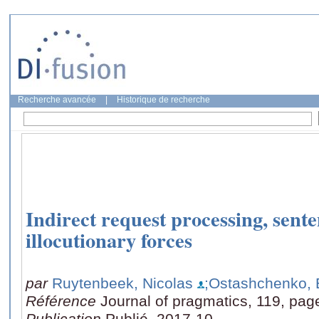
Recherche avancée
|
Historique de recherche
Indirect request processing, sent
illocutionary forces
par
Ruytenbeek, Nicolas
;Ostashchenko, 
Référence
Journal of pragmatics, 119, pag
Publication
Publié, 2017-10