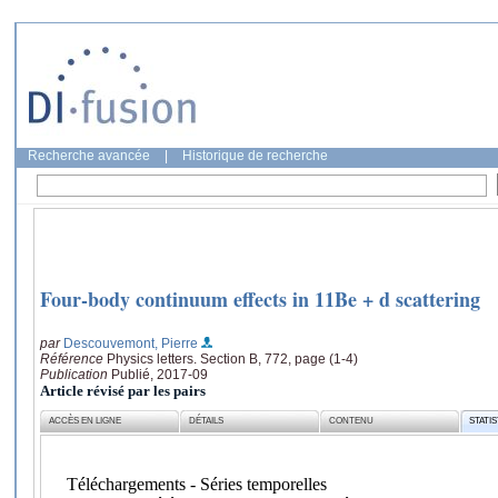
Recherche avancée
|
Historique de recherche
Four-body continuum effects in 11Be + d scattering
par
Descouvemont, Pierre
Référence
Physics letters. Section B, 772, page (1-4)
Publication
Publié, 2017-09
Article révisé par les pairs
ACCÈS EN LIGNE
DÉTAILS
CONTENU
STATI