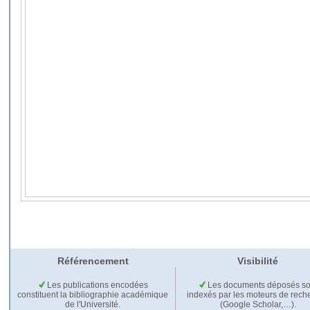
Référencement
Visibilité
Les publications encodées
Les documents déposés so
constituent la bibliographie académique
indexés par les moteurs de rech
de l'Université.
(Google Scholar,…).