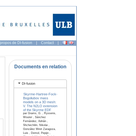
propos de DI-fusion
|
Contact
|
Documents en relation
DI-fusion
Skyrme-Hartree-Fock-
Bogoliubov mass
models on a 3D mesh:
V. The N2LO extension
of the Skyrme EDF
par Grams, G. , Ryssens,
Wouter , Sánchez
Fernández, Adrián ,
Shchechilin, Nikolai ,
González Miret Zaragoza,
Luis , Demol, Pepijn ,