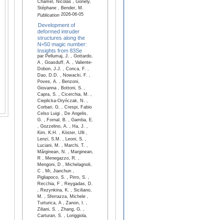
Chamel, Nicolas , Goriely,
Stéphane , Bender, M.
2026-06-05
Publication
Development of
deformed intruder
structures along the
N=50 magic number:
Insights from 83Se
par Pellumaj, J. , Gottardo,
A , Goasduff, A. , Valiente-
Dobon, J.J. , Conca, F. ,
Dao, D.D. , Nowacki, F. ,
Poves, A. , Benzoni,
Giovanna , Bottoni, S. ,
Capra, S. , Cicerchia, M. ,
Cieplicka-Oryńczak, N. ,
Corbari, G. , Crespi, Fabio
Celso Luigi , De Angelis,
G. , Fornal, B. , Gamba, E.
, Gozzelino, A. , Ha, J. ,
Kim, K.H. , Köster, Ulli ,
Lenzi, S.M. , Leoni, S. ,
Luciani, M. , Marchi, T. ,
Mărginean, N. , Marginean,
R , Menegazzo, R. ,
Mengoni, D , Michelagnoli,
C , Mi, Jianchun ,
Pigliapoco, S. , Pirro, S. ,
Recchia, F , Reygadas, D.
, Rezynkina, K. , Siciliano,
M. , Sferrazza, Michele ,
Turturica, A , Zanon, I. ,
Ziliani, S. , Zhang, G. ,
Carturan, S. , Loriggiola,