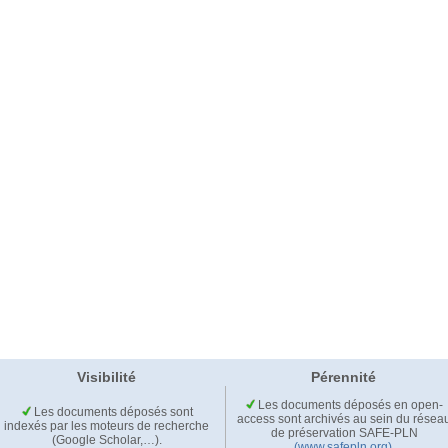
Visibilité
Pérennité
Les documents déposés en open-
Les documents déposés sont
access sont archivés au sein du résea
indexés par les moteurs de recherche
de préservation SAFE-PLN
(Google Scholar,…).
(www.safepln.org)
.