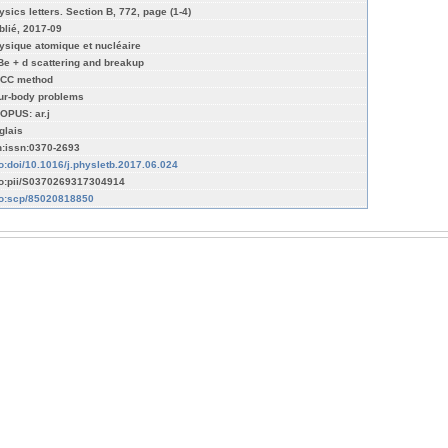
ysics letters. Section B, 772, page (1-4)
blié, 2017-09
ysique atomique et nucléaire
Be + d scattering and breakup
CC method
ur-body problems
OPUS: ar.j
glais
n:issn:0370-2693
fo:doi/10.1016/j.physletb.2017.06.024
fo:pii/S0370269317304914
fo:scp/85020818850