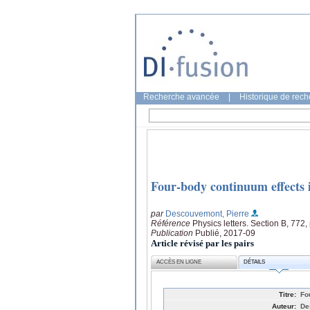
Recherche avancée
|
Historique de rec
Four-body continuum effects i
par
Descouvemont, Pierre
Référence
Physics letters. Section B, 772,
Publication
Publié, 2017-09
Article révisé par les pairs
ACCÈS EN LIGNE
DÉTAILS
Titre:
Fo
Auteur:
De