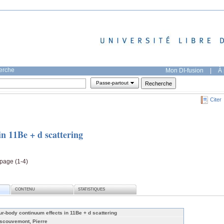
herche
Mon DI-fusion
|
À 
Passe-partout
Citer
n 11Be + d scattering
 page (1-4)
CONTENU
STATISTIQUES
ur-body continuum effects in 11Be + d scattering
scouvemont, Pierre