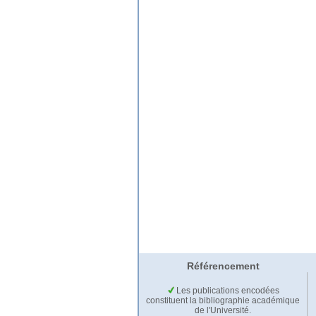
Référencement
Les publications encodées
constituent la bibliographie académique
de l'Université.