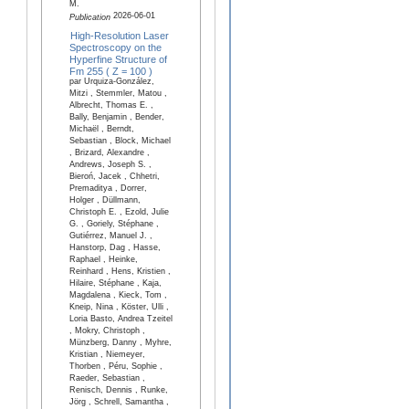
M.
2026-06-01
Publication
High-Resolution Laser
Spectroscopy on the
Hyperfine Structure of
Fm 255 ( Z = 100 )
par Urquiza-González,
Mitzi , Stemmler, Matou ,
Albrecht, Thomas E. ,
Bally, Benjamin , Bender,
Michaël , Berndt,
Sebastian , Block, Michael
, Brizard, Alexandre ,
Andrews, Joseph S. ,
Bieroń, Jacek , Chhetri,
Premaditya , Dorrer,
Holger , Düllmann,
Christoph E. , Ezold, Julie
G. , Goriely, Stéphane ,
Gutiérrez, Manuel J. ,
Hanstorp, Dag , Hasse,
Raphael , Heinke,
Reinhard , Hens, Kristien ,
Hilaire, Stéphane , Kaja,
Magdalena , Kieck, Tom ,
Kneip, Nina , Köster, Ulli ,
Loria Basto, Andrea Tzeitel
, Mokry, Christoph ,
Münzberg, Danny , Myhre,
Kristian , Niemeyer,
Thorben , Péru, Sophie ,
Raeder, Sebastian ,
Renisch, Dennis , Runke,
Jörg , Schrell, Samantha ,