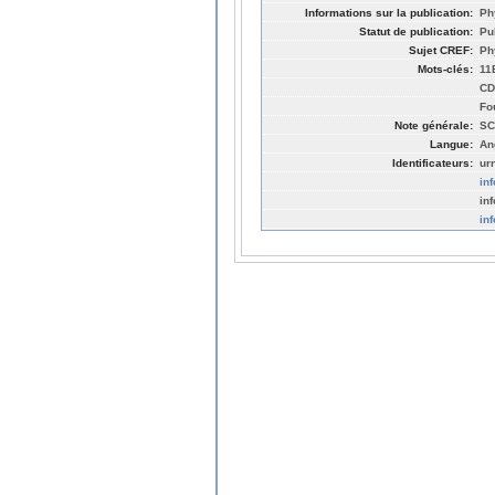
Informations sur la publication:
Ph
Statut de publication:
Pu
Sujet CREF:
Ph
Mots-clés:
11
CD
Fo
Note générale:
SC
Langue:
An
Identificateurs:
ur
in
in
in