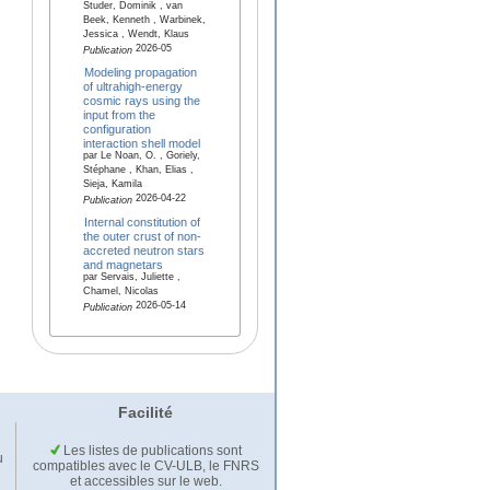
Studer, Dominik , van
Beek, Kenneth , Warbinek,
Jessica , Wendt, Klaus
2026-05
Publication
Modeling propagation
of ultrahigh-energy
cosmic rays using the
input from the
configuration
interaction shell model
par Le Noan, O. , Goriely,
Stéphane , Khan, Elias ,
Sieja, Kamila
2026-04-22
Publication
Internal constitution of
the outer crust of non-
accreted neutron stars
and magnetars
par Servais, Juliette ,
Chamel, Nicolas
2026-05-14
Publication
Facilité
Les listes de publications sont
u
compatibles avec le CV-ULB, le FNRS
et accessibles sur le web.