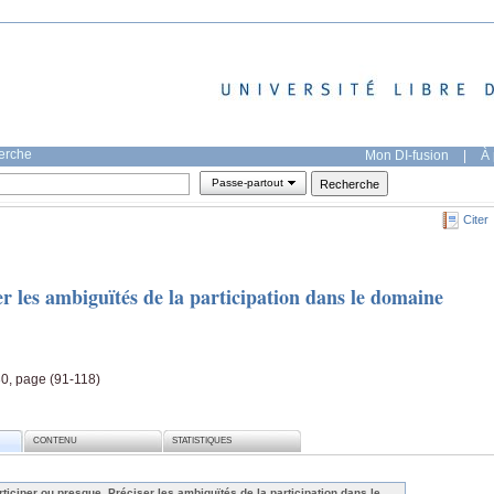
herche
Mon DI-fusion
|
À 
Passe-partout
Citer
er les ambiguïtés de la participation dans le domaine
0, page (91-118)
CONTENU
STATISTIQUES
rticiper ou presque. Préciser les ambiguïtés de la participation dans le