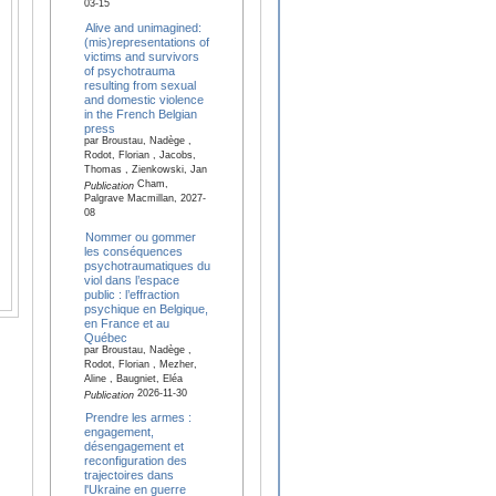
03-15
Alive and unimagined:
(mis)representations of
victims and survivors
of psychotrauma
resulting from sexual
and domestic violence
in the French Belgian
press
par Broustau, Nadège ,
Rodot, Florian , Jacobs,
Thomas , Zienkowski, Jan
Cham,
Publication
Palgrave Macmillan, 2027-
08
Nommer ou gommer
les conséquences
psychotraumatiques du
viol dans l’espace
public : l’effraction
psychique en Belgique,
en France et au
Québec
par Broustau, Nadège ,
Rodot, Florian , Mezher,
Aline , Baugniet, Eléa
2026-11-30
Publication
Prendre les armes :
engagement,
désengagement et
reconfiguration des
trajectoires dans
l'Ukraine en guerre