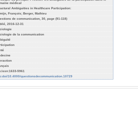
maine médical
ructural Ambiguities in Healthcare Participation:
mijn, François; Berger, Mathieu
estions de communication, 30, page (91-118)
blié, 2016-12-31
ciologie
ciologie de la communication
biguïté
rticipation
nté
decine
teraction
ançais
n:issn:1633-5961
fo:doi/10.4000/questionsdecommunication.10729