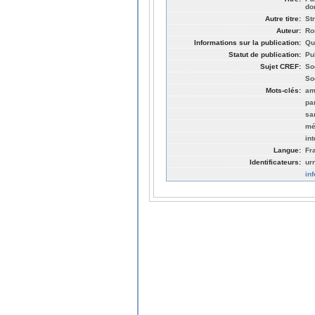
do
Autre titre:
St
Auteur:
Ro
Informations sur la publication:
Qu
Statut de publication:
Pu
Sujet CREF:
So
So
Mots-clés:
am
pa
sa
mé
in
Langue:
Fr
Identificateurs:
ur
in