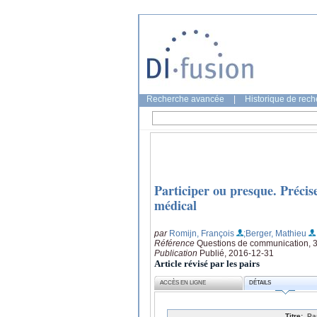
Recherche avancée
|
Historique de rec
Participer ou presque. Précis
médical
par
Romijn, François
;Berger, Mathieu
Référence
Questions de communication, 3
Publication
Publié, 2016-12-31
Article révisé par les pairs
ACCÈS EN LIGNE
DÉTAILS
Titre:
Pa