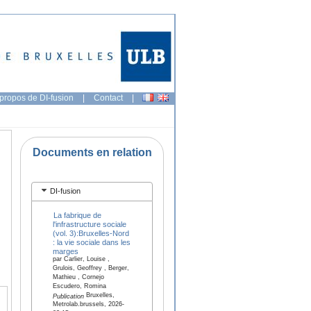
propos de DI-fusion
|
Contact
|
Documents en relation
DI-fusion
La fabrique de
l'infrastructure sociale
(vol. 3):Bruxelles-Nord
: la vie sociale dans les
marges
par Carlier, Louise ,
Grulois, Geoffrey , Berger,
Mathieu , Cornejo
Escudero, Romina
Bruxelles,
Publication
Metrolab.brussels, 2026-