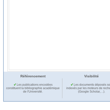
Référencement
Visibilité
Les publications encodées
Les documents déposés so
constituent la bibliographie académique
indexés par les moteurs de rech
de l'Université.
(Google Scholar,…).