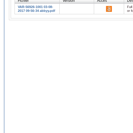
Fichier
Version
Accès
Des
VAR-56926-1001 03-08-
Full
2017 09-56-34 abbyy.pdf
or f