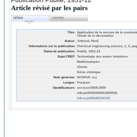
Article révisé par les pairs
DÉTAILS
CONTENU
Titre:
Application de la mesure de la constan
l'étude de la décantation
Auteur:
Jottrand, René
Informations sur la publication:
Chemical engineering science, 1, 2, pag
Statut de publication:
Publié, 1951-12
Sujet CREF:
Technologie des autres industries
Mathématiques
Chimie
Génie chimique
Note générale:
SCOPUS: ar.j
Langue:
Français
Identificateurs:
urn:issn:0009-2509
info:pii/0009250951850036
info:scp/50449124120