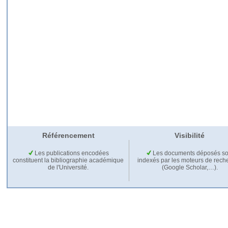
Référencement
Visibilité
Les publications encodées
Les documents déposés so
constituent la bibliographie académique
indexés par les moteurs de rech
de l'Université.
(Google Scholar,…).