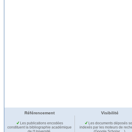
Référencement
Visibilité
Les publications encodées
Les documents déposés so
constituent la bibliographie académique
indexés par les moteurs de rech
de l'Université.
(Google Scholar,…).