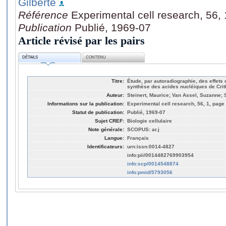
Gilberte
Référence
Experimental cell research, 56, 
Publication
Publié, 1969-07
Article révisé par les pairs
DÉTAILS
CONTENU
Titre:
Étude, par autoradiographie, des effets 
synthèse des acides nucléiques de Crith
Auteur:
Steinert, Maurice; Van Assel, Suzanne; 
Informations sur la publication:
Experimental cell research, 56, 1, page 
Statut de publication:
Publié, 1969-07
Sujet CREF:
Biologie cellulaire
Note générale:
SCOPUS: ar.j
Langue:
Français
Identificateurs:
urn:issn:0014-4827
info:pii/0014482769903954
info:scp/0014548874
info:pmid/5793056