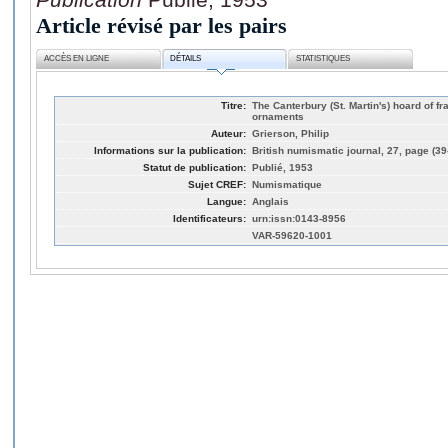
Article révisé par les pairs
ACCÈS EN LIGNE
DÉTAILS
STATISTIQUES
Titre:
The Canterbury (St. Martin's) hoard of f
ornaments
Auteur:
Grierson, Philip
Informations sur la publication:
British numismatic journal, 27, page (39
Statut de publication:
Publié, 1953
Sujet CREF:
Numismatique
Langue:
Anglais
Identificateurs:
urn:issn:0143-8956
VAR-59620-1001