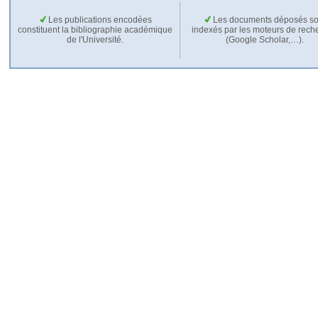
Les publications encodées
Les documents déposés so
constituent la bibliographie académique
indexés par les moteurs de rech
de l'Université.
(Google Scholar,…).