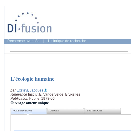
Recherche avancée
|
Historique de recherche
L'écologie humaine
par
Exsteyl, Jacques
Référence
Institut E. Vandervelde, Bruxelles
Publication
Publié, 1978-06
Ouvrage auteur unique
ACCÈS EN LIGNE
DÉTAILS
STATISTIQUES