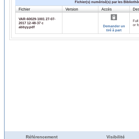
Fichier(s) numérisé(s) par les Biblioth
Fichier
Version
Accès
Des
VAR-60029-1001 27-07-
Full
2017 12-48-37 c
or f
Demander un
abbyy.pdf
tiré à part
Référencement
Visibilité