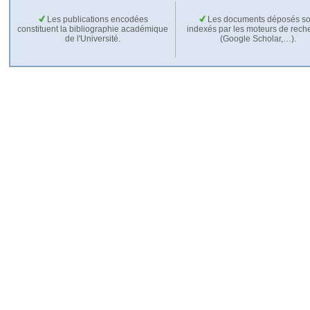
Les publications encodées
Les documents déposés so
constituent la bibliographie académique
indexés par les moteurs de rech
de l'Université.
(Google Scholar,…).