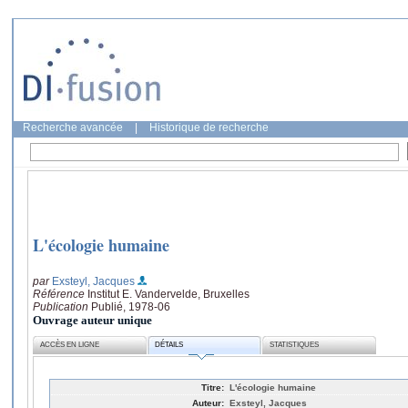
Recherche avancée
|
Historique de recherche
L'écologie humaine
par
Exsteyl, Jacques
Référence
Institut E. Vandervelde, Bruxelles
Publication
Publié, 1978-06
Ouvrage auteur unique
ACCÈS EN LIGNE
DÉTAILS
STATISTIQUES
Titre:
L'écologie humaine
Auteur:
Exsteyl, Jacques