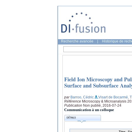
Recherche avancée
|
Historique de rec
Field Ion Microscopy and Pul
Surface and Subsurface Analy
par
Barroo, Cédric
;Visart de Bocarmé, T
Référence
Microscopy & Microanalysis 2
Publication
Non publié, 2016-07-24
Communication à un colloque
DÉTAILS
Titre:
Fi