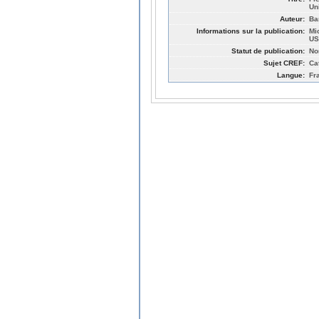
Un
Auteur:
Ba
Informations sur la publication:
Mi
US
Statut de publication:
No
Sujet CREF:
Ca
Langue:
Fr