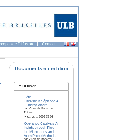
propos de DI-fusion
|
Contact
|
Documents en relation
r
DI-fusion
Tête
Chercheuse:épisode 4
- Thierry Visart
par Visart de Bocarmé,
Thierry
2026-05-08
Publication
Operando Catalysis:An
Insight through Field
Ion Microscopy and
Atom Probe Methods
par Visart de Bocarmé,