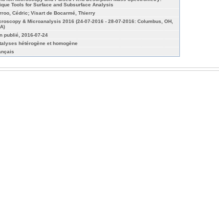
ique Tools for Surface and Subsurface Analysis
rroo, Cédric; Visart de Bocarmé, Thierry
croscopy & Microanalysis 2016 (24-07-2016 - 28-07-2016: Columbus, OH,
A)
n publié, 2016-07-24
talyses hétérogène et homogène
ançais