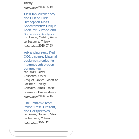
Thierry
2026-05-19
Publication
Field Ion Microscopy
and Pulsed Field
Desorption Mass
Spectrometry: Unique
Tools for Surface and
Subsurface Analysis
par Barroo, Cédric , Visart
de Bocarmé, Thierry
2016-07-25
Publication
Advancing electrified
CO2 capture: Material
design strategies for
magnetic adsorption
composites
par Stratil, Oliver ,
Cespedes, Oscar ,
Croquet, Olivier , Visart de
Bocarmé, Thierry ,
Gonzales-Olmos, Rafael ,
Fernandez-Garcia, Javier
2026-04-15
Publication
The Dynamic Atom-
Probe: Past, Present,
and Perspectives
par Kruse, Norbert , Visart
de Bocarmé, Thierry
2024-12
Publication