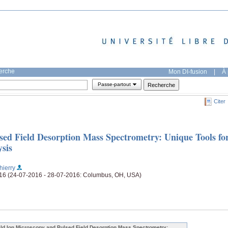
herche
Mon DI-fusion
|
À 
Passe-partout
Citer
sed Field Desorption Mass Spectrometry: Unique Tools fo
sis
hierry
016 (24-07-2016 - 28-07-2016: Columbus, OH, USA)
eld Ion Microscopy and Pulsed Field Desorption Mass Spectrometry: