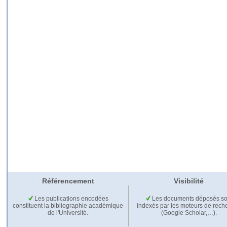
Référencement
Visibilité
Les publications encodées
Les documents déposés so
constituent la bibliographie académique
indexés par les moteurs de rech
de l'Université.
(Google Scholar,…).