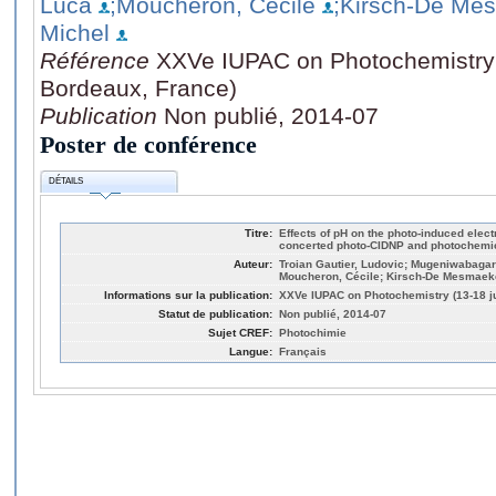
Luca
;Moucheron, Cécile
;Kirsch-De Me
Michel
Référence
XXVe IUPAC on Photochemistry (
Bordeaux, France)
Publication
Non publié, 2014-07
Poster de conférence
DÉTAILS
Titre:
Effects of pH on the photo-induced elect
concerted photo-CIDNP and photochemi
Auteur:
Troian Gautier, Ludovic; Mugeniwabagar
Moucheron, Cécile; Kirsch-De Mesmaeke
Informations sur la publication:
XXVe IUPAC on Photochemistry (13-18 ju
Statut de publication:
Non publié, 2014-07
Sujet CREF:
Photochimie
Langue:
Français