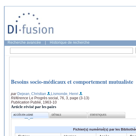
Recherche avancée
|
Historique de recherche
Besoins socio-médicaux et comportement mutualiste
par
Dejean, Christian
;Lismonde, Henri
Référence
Le Progrès social, 76, 3, page (3-13)
Publication
Publié, 1963-10
Article révisé par les pairs
ACCÈS EN LIGNE
DÉTAILS
STATISTIQUES
Fichier(s) numérisé(s) par les Biblioth