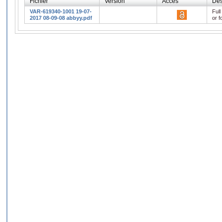
Fichier
Version
Accès
Des
VAR-619340-1001 19-07-
Full
2017 08-09-08 abbyy.pdf
or f