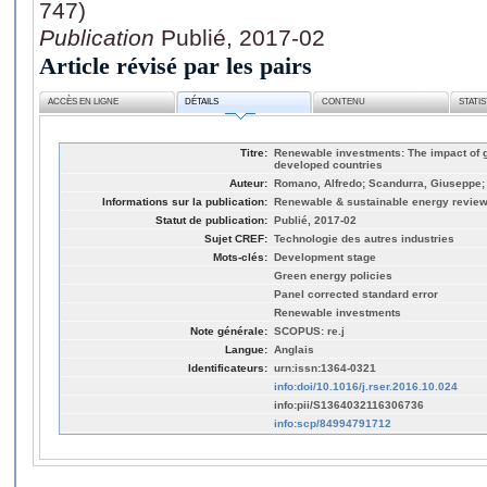
747)
Publication
Publié, 2017-02
Article révisé par les pairs
ACCÈS EN LIGNE
DÉTAILS
CONTENU
STATI
Titre:
Renewable investments: The impact of g
developed countries
Auteur:
Romano, Alfredo; Scandurra, Giuseppe; 
Informations sur la publication:
Renewable & sustainable energy reviews
Statut de publication:
Publié, 2017-02
Sujet CREF:
Technologie des autres industries
Mots-clés:
Development stage
Green energy policies
Panel corrected standard error
Renewable investments
Note générale:
SCOPUS: re.j
Langue:
Anglais
Identificateurs:
urn:issn:1364-0321
info:doi/10.1016/j.rser.2016.10.024
info:pii/S1364032116306736
info:scp/84994791712