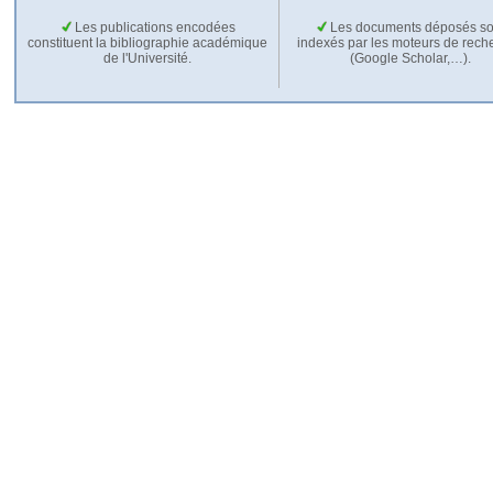
Les publications encodées
Les documents déposés so
constituent la bibliographie académique
indexés par les moteurs de rech
de l'Université.
(Google Scholar,…).